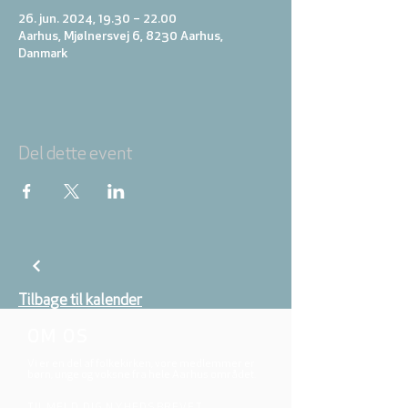
26. jun. 2024, 19.30 – 22.00
Aarhus, Mjølnersvej 6, 8230 Aarhus,
Danmark
Del dette event
Tilbage til kalender
OM OS
Vi er en del af folkekirken, vore medlemmer er
børn, unge og voksne fra hele Aarhus området.