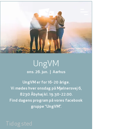
UngVM
ons. 26. jun.
  |  
Aarhus
UngVM er for 16-20 årige.
Vi mødes hver onsdag på Mjølnersvej 6,
8230 Åbyhøj kl. 19.30-22.00.
Find dagens program på vores facebook
gruppe “UngVM”.
Tid og sted