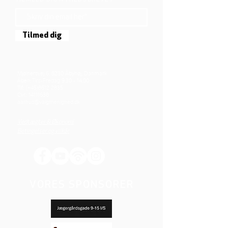
TILMELD DIG NYHEDSBREVET
Tilmed dig
Mjølnersvej 6, 8230 Åbyhøj, Danmark
Åben: Tirs-Fredag 9:30 - 14.00
Tlf.: (+45)8612 2835
Cvr.:
14111638
aarhus@valgmenighed.dk
Vedtægter & Økonomi
Betingelser og vilkår
VORES SPONSORER