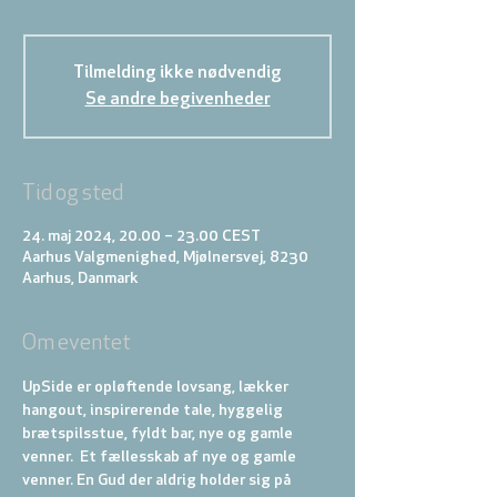
Tilmelding ikke nødvendig
Se andre begivenheder
Tid og sted
24. maj 2024, 20.00 – 23.00 CEST
Aarhus Valgmenighed, Mjølnersvej, 8230
Aarhus, Danmark
Om eventet
UpSide er opløftende lovsang, lækker 
hangout, inspirerende tale, hyggelig 
brætspilsstue, fyldt bar, nye og gamle 
venner.  Et fællesskab af nye og gamle 
venner. En Gud der aldrig holder sig på 