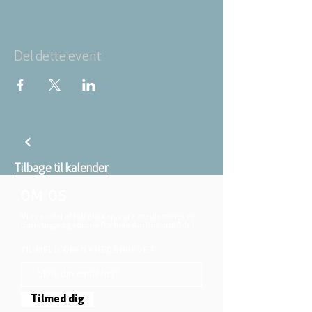
Del dette event
Tilbage til kalender
OM OS
Vi er en del af folkekirken, vore medlemmer er
børn, unge og voksne fra hele Aarhus området.
TILMELD DIG NYHEDSBREVET
Tilmed dig