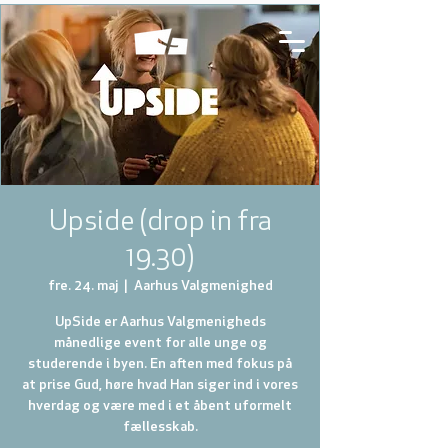
Upside (drop in fra
19.30)
fre. 24. maj
  |  
Aarhus Valgmenighed
UpSide er Aarhus Valgmenigheds
månedlige event for alle unge og
studerende i byen. En aften med fokus på
at prise Gud, høre hvad Han siger ind i vores
hverdag og være med i et åbent uformelt
fællesskab.