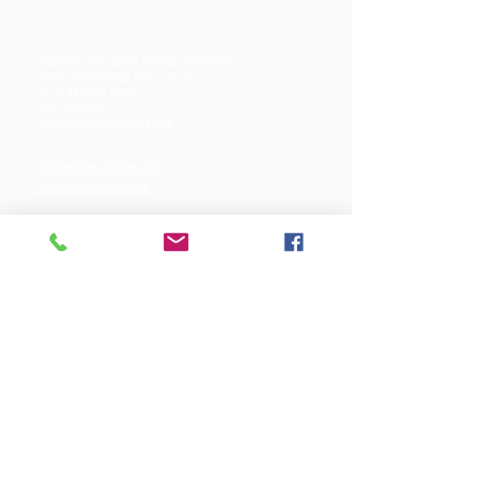
Mjølnersvej 6, 8230 Åbyhøj, Danmark
Åben: Tirs-Fredag 9:30 - 14.00
Tlf.: (+45)8612 2835
Cvr.:
14111638
aarhus@valgmenighed.dk
Vedtægter & Økonomi
Betingelser og vilkår
VORES SPONSORER