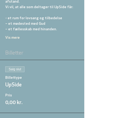
afstand.
Vi vil, at alle som deltager til UpSide får:
- et rum for lovsang og tilbedelse
– et mødested med Gud
– et fællesskab med hinanden.
Vis mere
Billetter
Salg slut
Billettype
UpSide
Pris
0,00 kr.