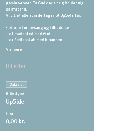
gamle venner. En Gud der aldrig holder sig 
på afstand.
Vi vil, at alle som deltager til UpSide får:
- et rum for lovsang og tilbedelse
– et mødested med Gud
– et fællesskab med hinanden.
Vis mere
Billetter
Salg slut
Billettype
UpSide
Pris
0,00 kr.