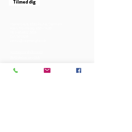
Tilmed dig
Mjølnersvej 6, 8230 Åbyhøj, Danmark
Åben: Tirs-Fredag 9:30 - 14.00
Tlf.: (+45)8612 2835
Cvr.:
14111638
aarhus@valgmenighed.dk
Vedtægter & Økonomi
Betingelser og vilkår
VORES SPONSORER