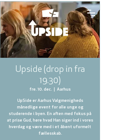
Upside (drop in fra
19.30)
fre. 10. dec.
  |  
Aarhus
UpSide er Aarhus Valgmenigheds
månedlige event for alle unge og
studerende i byen. En aften med fokus på
at prise Gud, høre hvad Han siger ind i vores
hverdag og være med i et åbent uformelt
fællesskab.