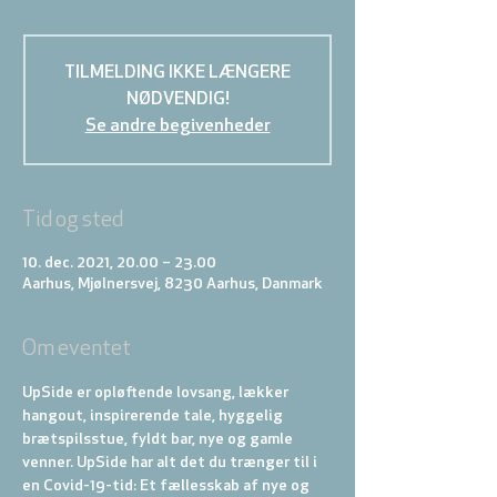
TILMELDING IKKE LÆNGERE
NØDVENDIG!
Se andre begivenheder
Tid og sted
10. dec. 2021, 20.00 – 23.00
Aarhus, Mjølnersvej, 8230 Aarhus, Danmark
Om eventet
UpSide er opløftende lovsang, lækker 
hangout, inspirerende tale, hyggelig 
brætspilsstue, fyldt bar, nye og gamle 
venner. UpSide har alt det du trænger til i 
en Covid-19-tid: Et fællesskab af nye og 