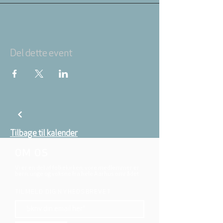
Del dette event
Tilbage til kalender
OM OS
Vi er en del af folkekirken, vore medlemmer er
børn, unge og voksne fra hele Aarhus området.
TILMELD DIG NYHEDSBREVET