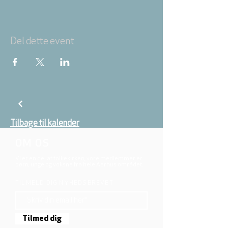
Del dette event
Tilbage til kalender
OM OS
Vi er en del af folkekirken, vore medlemmer er
børn, unge og voksne fra hele Aarhus området.
TILMELD DIG NYHEDSBREVET
Tilmed dig