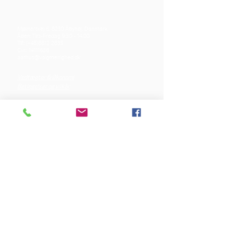
Mjølnersvej 6, 8230 Åbyhøj, Danmark
Åben: Tirs-Fredag 9:30 - 14.00
Tlf.: (+45)8612 2835
Cvr.:
14111638
aarhus@valgmenighed.dk
Vedtægter & Økonomi
Betingelser og vilkår
VORES SPONSORER