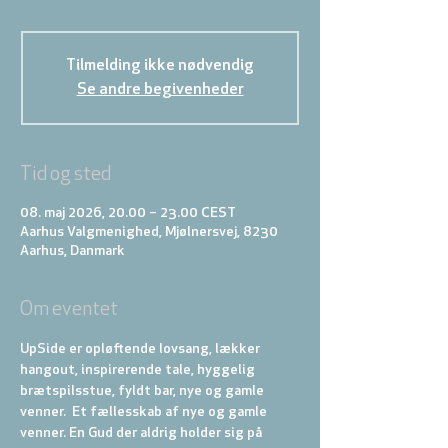
Tilmelding ikke nødvendig
Se andre begivenheder
Tid og sted
08. maj 2026, 20.00 – 23.00 CEST
Aarhus Valgmenighed, Mjølnersvej, 8230
Aarhus, Danmark
Om eventet
UpSide er opløftende lovsang, lækker 
hangout, inspirerende tale, hyggelig 
brætspilsstue, fyldt bar, nye og gamle 
venner.  Et fællesskab af nye og gamle 
venner. En Gud der aldrig holder sig på 