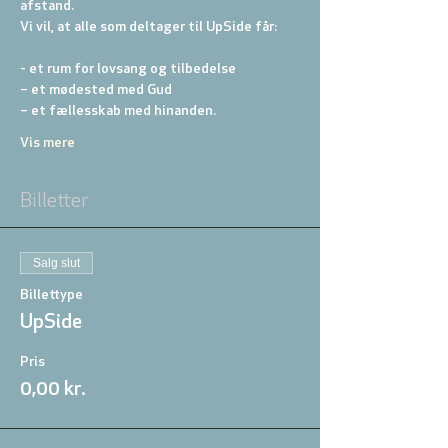
afstand.
Vi vil, at alle som deltager til UpSide får:
- et rum for lovsang og tilbedelse
– et mødested med Gud
– et fællesskab med hinanden.
Vis mere
Billetter
Salg slut
Billettype
UpSide
Pris
0,00 kr.