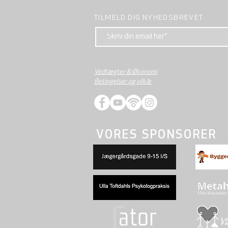
TILMELD DIG NYHEDSBREVET
Vedtægter & Økonomi
Betingelser og vilkår
VORES SPONSORER