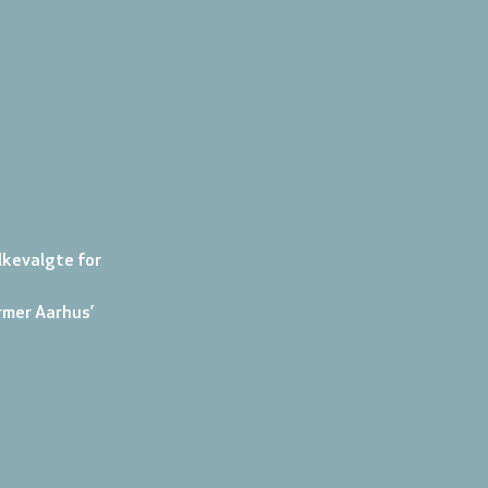
lkevalgte for 
rmer Aarhus’ 