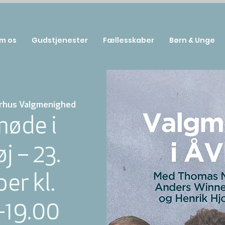
m os
Gudstjenester
Fællesskaber
Børn & Unge
rhus Valgmenighed
møde i
j – 23.
er kl.
-19.00