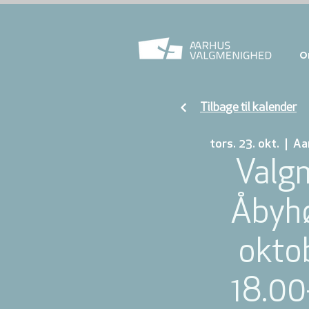
O
Tilbage til kalender
tors. 23. okt.
  |  
Aa
Valg
Åbyhø
oktob
18.00