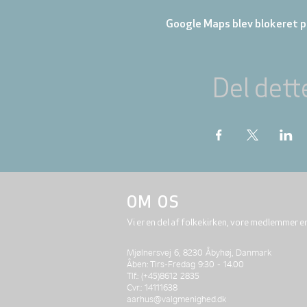
Google Maps blev blokeret på
Del dett
OM OS
Vi er en del af folkekirken, vore medlemmer e
Mjølnersvej 6, 8230 Åbyhøj, Danmark
Åben: Tirs-Fredag 9:30 - 14.00
Tlf.: (+45)8612 2835
Cvr.: 14111638
aarhus@valgmenighed.dk