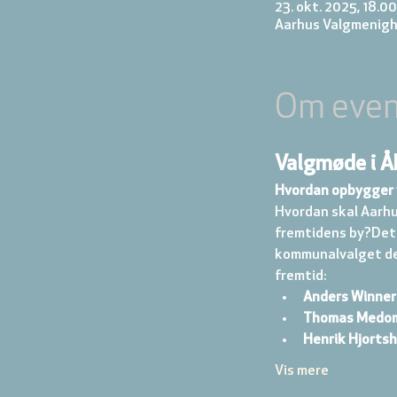
23. okt. 2025, 18.00
Aarhus Valgmenigh
Om even
Valgmøde i Åb
Hvordan opbygger 
Hvordan skal Aarhus
fremtidens by?Det s
kommunalvalget del
fremtid:
Anders Winner
Thomas Medo
Henrik Hjortsh
Vis mere