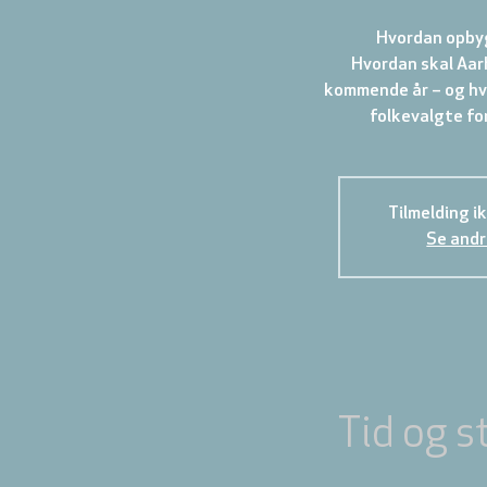
Hvordan opbyg
Hvordan skal Aarh
kommende år – og hvi
Tilmelding i
Se andr
Tid og s