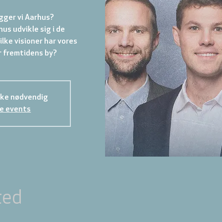
ger vi Aarhus?
us udvikle sig i de
lke visioner har vores
kke nødvendig
e events
ted