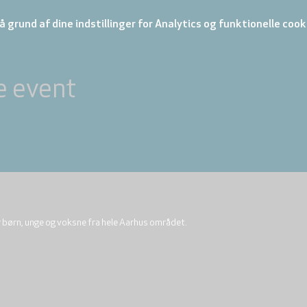
 grund af dine indstillinger for Analytics og funktionelle cook
e event
r børn, unge og voksne fra hele Aarhus området.