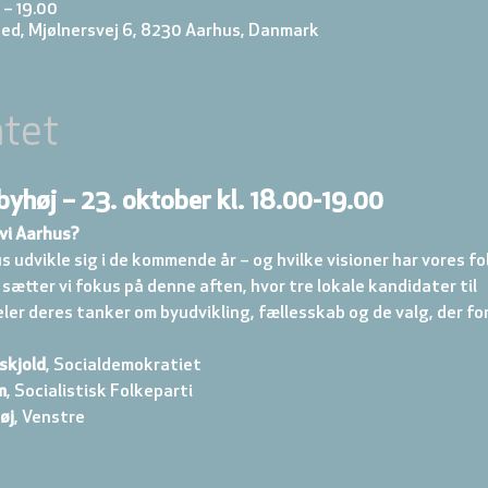
 – 19.00
ed, Mjølnersvej 6, 8230 Aarhus, Danmark
tet
yhøj – 23. oktober kl. 18.00-19.00
vi Aarhus?
 udvikle sig i de kommende år – og hvilke visioner har vores fo
ætter vi fokus på denne aften, hvor tre lokale kandidater til 
er deres tanker om byudvikling, fællesskab og de valg, der fo
skjold
, Socialdemokratiet
m
, Socialistisk Folkeparti
øj
, Venstre