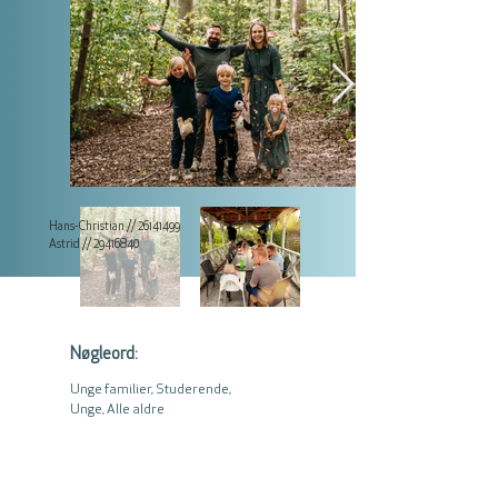
Hans-Christian //
26141499
Astrid //
29416840
Nøgleord:
Unge familier, Studerende,
Unge, Alle aldre