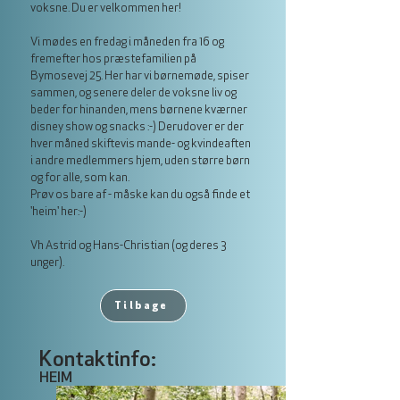
voksne. Du er velkommen her!
Vi mødes en fredag i måneden fra 16 og
fremefter hos præstefamilien på
Bymosevej 25. Her har vi børnemøde, spiser
sammen, og senere deler de voksne liv og
beder for hinanden, mens børnene kværner
disney show og snacks :-) Derudover er der
hver måned skiftevis mande- og kvindeaften
i andre medlemmers hjem, uden større børn
og for alle, som kan.
Prøv os bare af - måske kan du også finde et
'heim' her:-)
Vh Astrid og Hans-Christian (og deres 3
unger).
Tilbage
Kontaktinfo:
HEIM