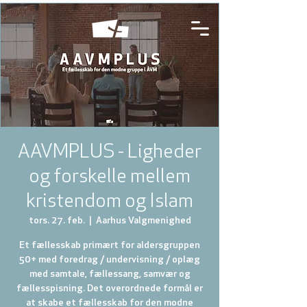
AAVMPLUS - Ligheder
og forskelle mellem
kristendom og Islam
tors. 27. feb.
  |  
Aarhus Valgmenighed
Et fællesskab primært for aldersgruppen
50+ med foredrag / undervisning / oplæg
med samtale, fællessang, samvær og
fællesspisning. Det overordnede formål er
at skabe et fællesskab for den modne