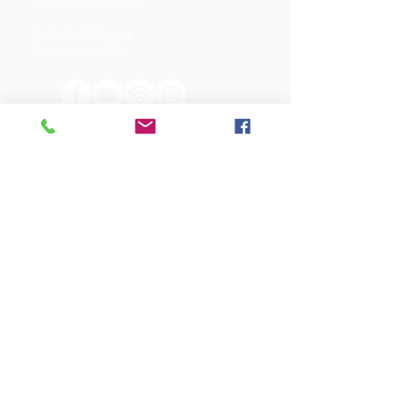
Vedtægter & Økonomi
Betingelser og vilkår
VORES SPONSORER