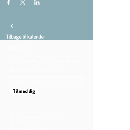
Tilbage til kalender
OM OS
Vi er en del af folkekirken, vore medlemmer er
børn, unge og voksne fra hele Aarhus området.
TILMELD DIG NYHEDSBREVET
Tilmed dig
Mjølnersvej 6, 8230 Åbyhøj, Danmark
Åben: Tirs-Fredag 9:30 - 14.00
Tlf.: (+45)8612 2835
Cvr.:
14111638
aarhus@valgmenighed.dk