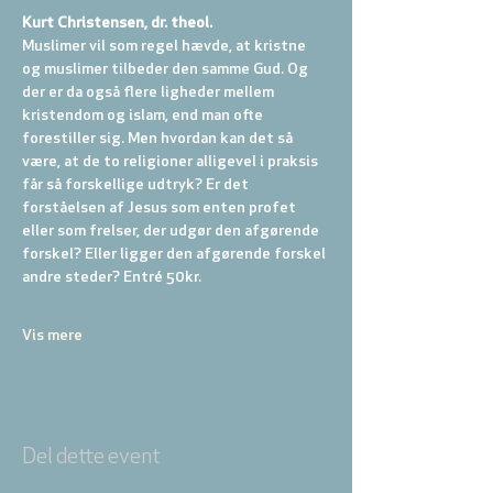
Kurt Christensen, dr. theol.
Muslimer vil som regel hævde, at kristne 
og muslimer tilbeder den samme Gud. Og 
der er da også flere ligheder mellem 
kristendom og islam, end man ofte 
forestiller sig. Men hvordan kan det så 
være, at de to religioner alligevel i praksis 
får så forskellige udtryk? Er det 
forståelsen af Jesus som enten profet 
eller som frelser, der udgør den afgørende 
forskel? Eller ligger den afgørende forskel 
andre steder? Entré 50kr.
Vis mere
Del dette event