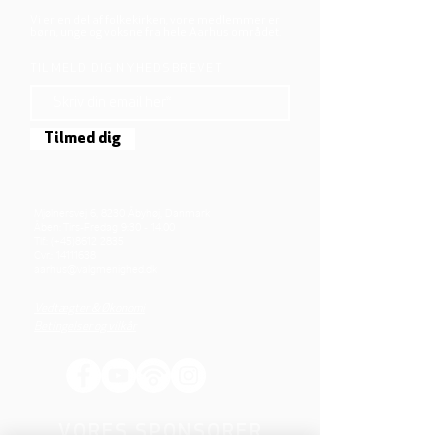
Vi er en del af folkekirken, vore medlemmer er
børn, unge og voksne fra hele Aarhus området.
TILMELD DIG NYHEDSBREVET
Tilmed dig
Mjølnersvej 6, 8230 Åbyhøj, Danmark
Åben: Tirs-Fredag 9:30 - 14.00
Tlf.: (+45)8612 2835
Cvr.:
14111638
aarhus@valgmenighed.dk
Vedtægter & Økonomi
Betingelser og vilkår
VORES SPONSORER