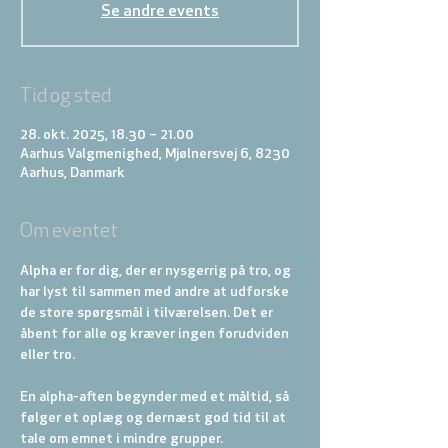
Se andre events
Tid og sted
28. okt. 2025, 18.30 – 21.00
Aarhus Valgmenighed, Mjølnersvej 6, 8230
Aarhus, Danmark
Om eventet
Alpha er for dig, der er nysgerrig på tro, og 
har lyst til sammen med andre at udforske 
de store spørgsmål i tilværelsen. Det er 
åbent for alle og kræver ingen forudviden 
eller tro.
En alpha-aften begynder med et måltid, så 
følger et oplæg og dernæst god tid til at 
tale om emnet i mindre grupper. 