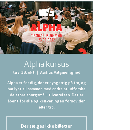
Alpha kursus
tirs. 28. okt.
  |  
Aarhus Valgmenighed
Alpha er for dig, der er nysgerrig på tro, og
har lyst til sammen med andre at udforske
de store spørgsmål i tilværelsen. Det er
åbent for alle og kræver ingen forudviden
eller tro.
Der sælges ikke billetter