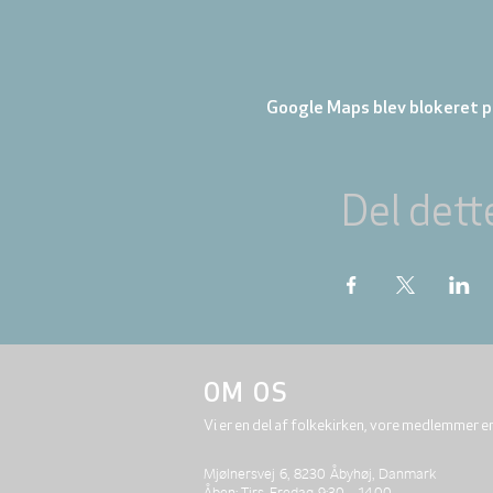
Google Maps blev blokeret på
Del dett
OM OS
Vi er en del af folkekirken, vore medlemmer e
Mjølnersvej 6, 8230 Åbyhøj, Danmark
Åben: Tirs-Fredag 9:30 - 14.00