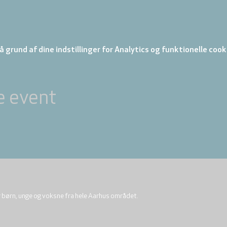
 grund af dine indstillinger for Analytics og funktionelle cook
e event
r børn, unge og voksne fra hele Aarhus området.