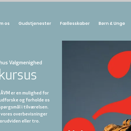
m os
Gudstjenester
Fællesskaber
Børn & Unge
hus Valgmenighed
kursus
 ÅVM er en mulighed for
dforske og forholde os
e spørgsmål i tilværelsen.
t vores overbevisninger