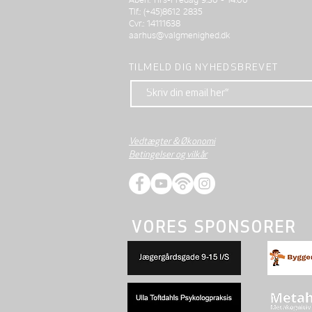
Tlf.: (+45)8612 2835
Cvr.: 14111638
aarhus@valgmenighed.dk
TILMELD DIG NYHEDSBREVET
Vedtægter & Økonomi
Betingelser og vilkår
VORES SPONSORER