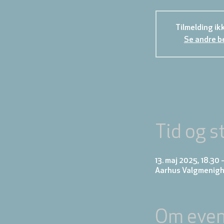
Tilmelding ik
Se andre b
Tid og s
13. maj 2025, 18.30 
Aarhus Valgmenighe
Om even