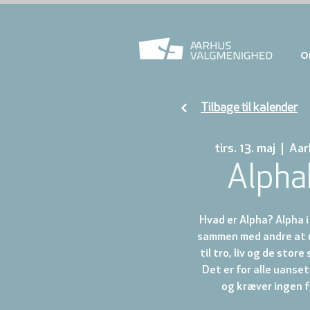
O
Tilbage til kalender
tirs. 13. maj
  |  
Aar
Alpha
Hvad er Alpha? Alpha i
sammen med andre at u
til tro, liv og de stor
Det er for alle uanse