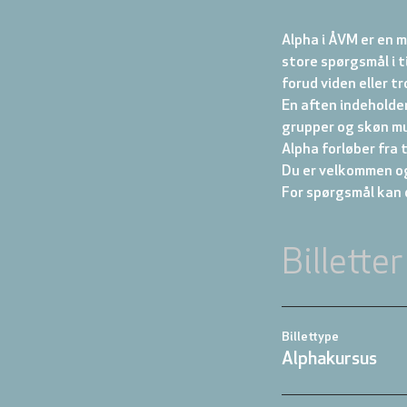
Alpha i ÅVM er en m
store spørgsmål i t
forud viden eller tr
En aften indeholde
grupper og skøn mu
Alpha forløber fra t
Du er velkommen og
For spørgsmål kan 
Billetter
Billettype
Alphakursus