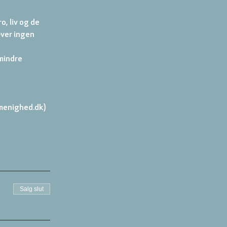
, liv og de 
ver ingen 
mindre 
menighed.dk)
Salg slut