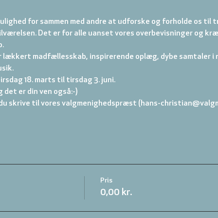
ulighed for sammen med andre at udforske og forholde os til tro
ilværelsen. Det er for alle uanset vores overbevisninger og kræ
o.
r lækkert madfællesskab, inspirerende oplæg, dybe samtaler i 
sik.
irsdag 18. marts til tirsdag 3. juni.
 det er din ven også:-)
du skrive til vores valgmenighedspræst (hans-christian@valg
Pris
0,00 kr.