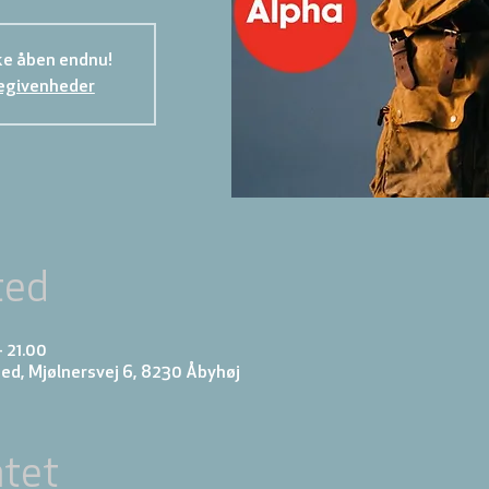
ke åben endnu!
egivenheder
ted
– 21.00
d, Mjølnersvej 6, 8230 Åbyhøj
tet