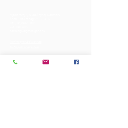
Mjølnersvej 6, 8230 Åbyhøj, Danmark
Åben: Tirs-Fredag 9:30 - 14.00
Tlf.: (+45)8612 2835
Cvr.:
14111638
aarhus@valgmenighed.dk
Vedtægter & Økonomi
Betingelser og vilkår
VORES SPONSORER