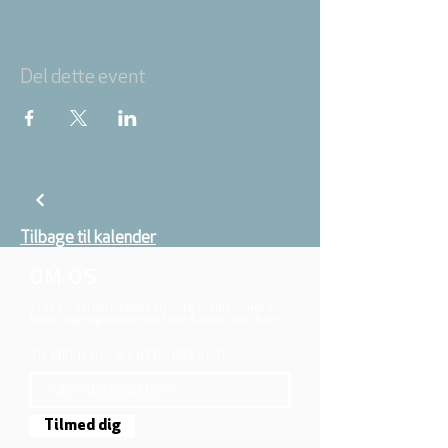
Del dette event
Tilbage til kalender
OM OS
Vi er en del af folkekirken, vore medlemmer er
børn, unge og voksne fra hele Aarhus området.
TILMELD DIG NYHEDSBREVET
Tilmed dig