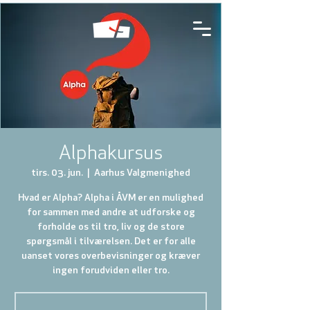
Alphakursus
tirs. 03. jun.
  |  
Aarhus Valgmenighed
Hvad er Alpha? Alpha i ÅVM er en mulighed
for sammen med andre at udforske og
forholde os til tro, liv og de store
spørgsmål i tilværelsen. Det er for alle
uanset vores overbevisninger og kræver