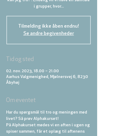
kan jeg tro?”. Endelig vil vi have en samtale
i grupper, hvor...
Tilmelding ikke åben endnu!
Se andre begivenheder
Tid og sted
02. nov. 2023, 18.00 – 21.00
Aarhus Valgmenighed, Mjølnersvej 6, 8230
Åbyhøj
Om eventet
Har du spørgsmål til tro og meningen med 
livet? Så prøv Alphakurset!
På Alphakurset mødes vi en aften i ugen og 
spiser sammen, får et oplæg til aftenens 