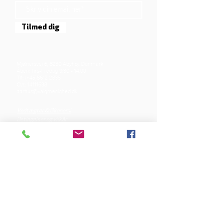
Tilmed dig
Mjølnersvej 6, 8230 Åbyhøj, Danmark
Åben: Tirs-Fredag 9:30 - 14.00
Tlf.: (+45)8612 2835
Cvr.:
14111638
aarhus@valgmenighed.dk
Vedtægter & Økonomi
Betingelser og vilkår
VORES SPONSORER