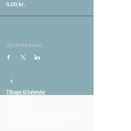
0,00 kr.
Del dette event
Tilbage til kalender
OM OS
Vi er en del af folkekirken, vore medlemmer er
børn, unge og voksne fra hele Aarhus området.
TILMELD DIG NYHEDSBREVET