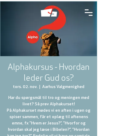
Alphakursus - Hvordan
leder Gud os?
tors. 02. nov.
  |  
Aarhus Valgmenighed
Har du spørgsmål til tro og meningen med
livet? Så prøv Alphakurset!
På Alphakurset mødes vi en aften i ugen og
spiser sammen, får et oplæg til aftenens
emne, fx ”Hvem er Jesus?”, ”Hvorfor og
hvordan skal jeg læse i Bibelen?”, ”Hvordan