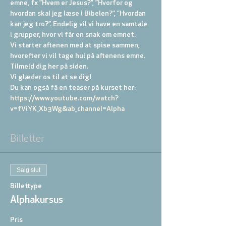
emne, fx ”Hvem er Jesus?”, ”Hvorfor og 
hvordan skal jeg læse i Bibelen?”, ”Hvordan 
kan jeg tro?”. Endelig vil vi have en samtale 
i grupper, hvor vi får en snak om emnet.
Vi starter aftenen med at spise sammen, 
hvorefter vi vil tage hul på aftenens emne. 
Tilmeld dig her på siden.
Vi glæder os til at se dig!
Du kan også få en teaser på kurset her: 
https://www.youtube.com/watch?
v=fViYK_Xb3Wg&ab_channel=Alpha
Billetter
Salg slut
Billettype
Alphakursus
Pris