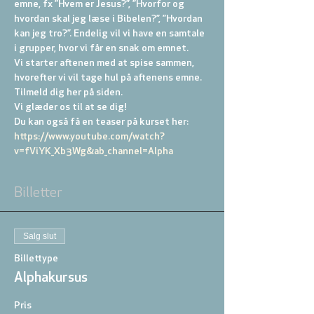
emne, fx ”Hvem er Jesus?”, ”Hvorfor og 
hvordan skal jeg læse i Bibelen?”, ”Hvordan 
kan jeg tro?”. Endelig vil vi have en samtale 
i grupper, hvor vi får en snak om emnet.
Vi starter aftenen med at spise sammen, 
hvorefter vi vil tage hul på aftenens emne. 
Tilmeld dig her på siden.
Vi glæder os til at se dig!
Du kan også få en teaser på kurset her: 
https://www.youtube.com/watch?
v=fViYK_Xb3Wg&ab_channel=Alpha
Billetter
Salg slut
Billettype
Alphakursus
Pris