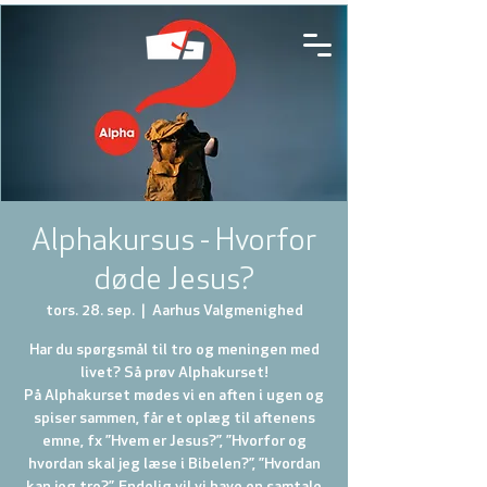
Alphakursus - Hvorfor
døde Jesus?
tors. 28. sep.
  |  
Aarhus Valgmenighed
Har du spørgsmål til tro og meningen med
livet? Så prøv Alphakurset!
På Alphakurset mødes vi en aften i ugen og
spiser sammen, får et oplæg til aftenens
emne, fx ”Hvem er Jesus?”, ”Hvorfor og
hvordan skal jeg læse i Bibelen?”, ”Hvordan