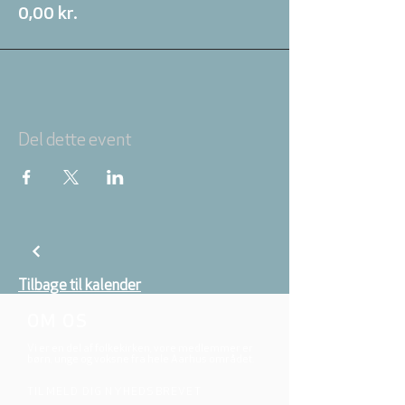
0,00 kr.
Del dette event
Tilbage til kalender
OM OS
Vi er en del af folkekirken, vore medlemmer er
børn, unge og voksne fra hele Aarhus området.
TILMELD DIG NYHEDSBREVET