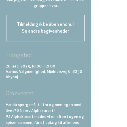
kan jeg tro?”. Endelig vil vi have en samtale
i grupper, hvor...
Tilmelding ikke åben endnu!
Se andre begivenheder
Tid og sted
28. sep. 2023, 18.00 – 21.00
Aarhus Valgmenighed, Mjølnersvej 6, 8230
Åbyhøj
Om eventet
Har du spørgsmål til tro og meningen med 
livet? Så prøv Alphakurset!
På Alphakurset mødes vi en aften i ugen og 
spiser sammen, får et oplæg til aftenens 