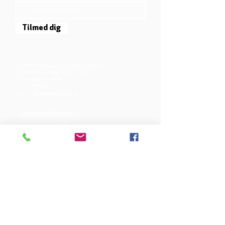
Tilmed dig
Mjølnersvej 6, 8230 Åbyhøj, Danmark
Åben: Tirs-Fredag 9:30 - 14.00
Tlf.: (+45)8612 2835
Cvr.:
14111638
aarhus@valgmenighed.dk
Vedtægter & Økonomi
Betingelser og vilkår
VORES SPONSORER