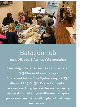
Bataljonklub
man. 08. dec.
  |  
Aarhus Valgmenighed
1 mandag i måneden mødes børn i alderen
0-3 klasse til sjov og leg i
”Bataljonklubben” på Mjølnersvej 6, 8230
Åbyhøj kl. 17-18.30. Vi starter med en
lækker snack og fortsætter med sjove og
skøre aktiviteter og slutter med at spise
pizza sammen. Der er altid plads til at tage
en ven med!