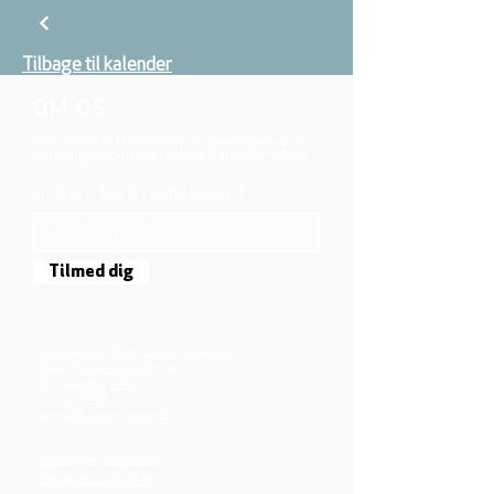
Tilbage til kalender
OM OS
Vi er en del af folkekirken, vore medlemmer er
børn, unge og voksne fra hele Aarhus området.
TILMELD DIG NYHEDSBREVET
Tilmed dig
Mjølnersvej 6, 8230 Åbyhøj, Danmark
Åben: Tirs-Fredag 9:30 - 14.00
Tlf.: (+45)8612 2835
Cvr.:
14111638
aarhus@valgmenighed.dk
Vedtægter & Økonomi
Betingelser og vilkår