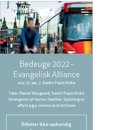
Bedeuge 2022 -
Evangelisk Alliance
ons. 12. jan.
  |  
Sankt Pauls Kirke
Taler: Daniel Hougaard, Sankt Pauls Kirke
Arrangeret af børne-familier. Spisning er
aflyst pga. corona restriktioner
Billetter ikke nødvendig