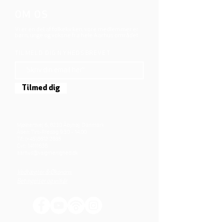
OM OS
Vi er en del af folkekirken, vore medlemmer er
børn, unge og voksne fra hele Aarhus området.
TILMELD DIG NYHEDSBREVET
Tilmed dig
Mjølnersvej 6, 8230 Åbyhøj, Danmark
Åben: Tirs-Fredag 9:30 - 14.00
Tlf.: (+45)8612 2835
Cvr.:
14111638
aarhus@valgmenighed.dk
Vedtægter & Økonomi
Betingelser og vilkår