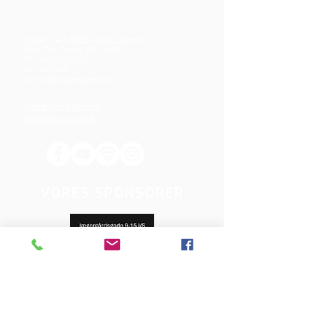
Mjølnersvej 6, 8230 Åbyhøj, Danmark
Åben: Tirs-Fredag 9:30 - 14.00
Tlf.: (+45)8612 2835
Cvr.:
14111638
aarhus@valgmenighed.dk
Vedtægter & Økonomi
Betingelser og vilkår
VORES SPONSORER