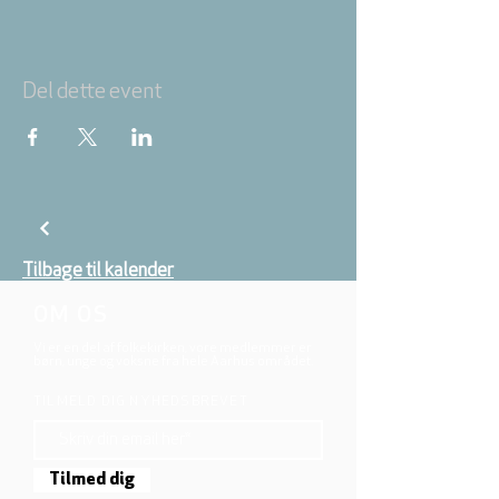
Del dette event
Tilbage til kalender
OM OS
Vi er en del af folkekirken, vore medlemmer er
børn, unge og voksne fra hele Aarhus området.
TILMELD DIG NYHEDSBREVET
Tilmed dig