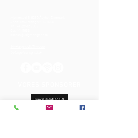
Mjølnersvej 6, 8230 Åbyhøj, Danmark
Åben: Tirs-Fredag 9:30 - 14.00
Tlf.: (+45)8612 2835
Cvr.:
14111638
aarhus@valgmenighed.dk
Vedtægter & Økonomi
Betingelser og vilkår
VORES SPONSORER