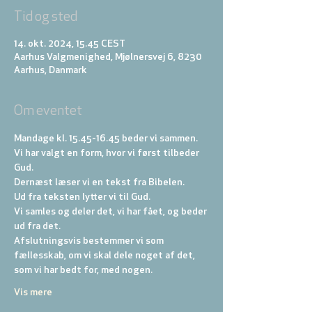
Tid og sted
14. okt. 2024, 15.45 CEST
Aarhus Valgmenighed, Mjølnersvej 6, 8230
Aarhus, Danmark
Om eventet
Mandage kl. 15.45-16.45 beder vi sammen.
Vi har valgt en form, hvor vi først tilbeder 
Gud. 
Dernæst læser vi en tekst fra Bibelen. 
Ud fra teksten lytter vi til Gud. 
Vi samles og deler det, vi har fået, og beder 
ud fra det. 
Afslutningsvis bestemmer vi som 
fællesskab, om vi skal dele noget af det, 
som vi har bedt for, med nogen.
Vis mere