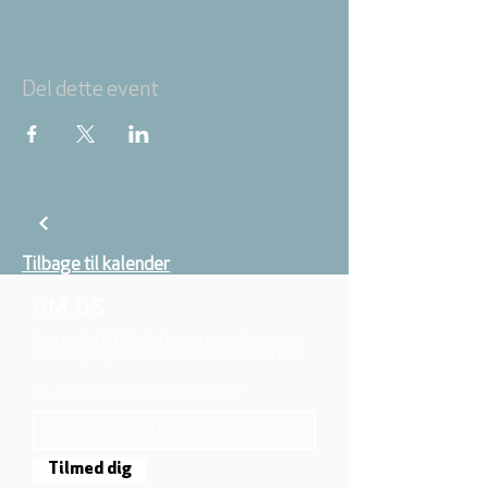
Del dette event
Tilbage til kalender
OM OS
Vi er en del af folkekirken, vore medlemmer er
børn, unge og voksne fra hele Aarhus området.
TILMELD DIG NYHEDSBREVET
Tilmed dig