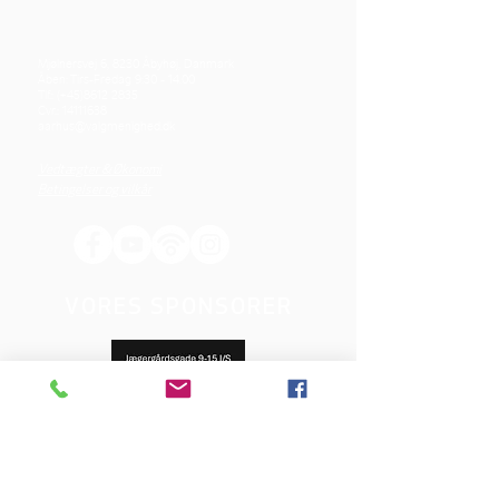
Mjølnersvej 6, 8230 Åbyhøj, Danmark
Åben: Tirs-Fredag 9:30 - 14.00
Tlf.: (+45)8612 2835
Cvr.:
14111638
aarhus@valgmenighed.dk
Vedtægter & Økonomi
Betingelser og vilkår
VORES SPONSORER