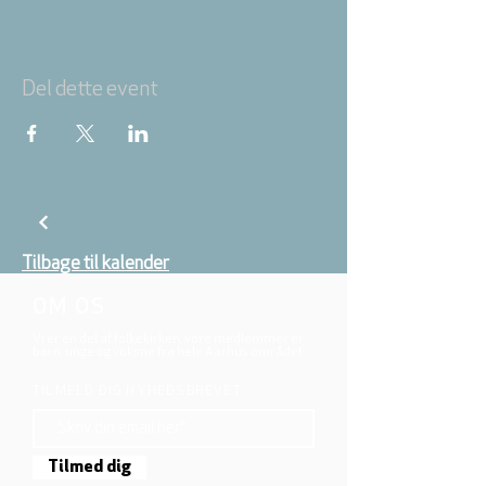
Del dette event
Tilbage til kalender
OM OS
Vi er en del af folkekirken, vore medlemmer er
børn, unge og voksne fra hele Aarhus området.
TILMELD DIG NYHEDSBREVET
Tilmed dig