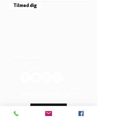
Tilmed dig
Mjølnersvej 6, 8230 Åbyhøj, Danmark
Åben: Tirs-Fredag 9:30 - 14.00
Tlf.: (+45)8612 2835
Cvr.:
14111638
aarhus@valgmenighed.dk
Vedtægter & Økonomi
Betingelser og vilkår
VORES SPONSORER