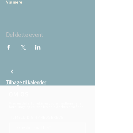
Vis mere
Del dette event
Tilbage til kalender
OM OS
Vi er en del af folkekirken, vore medlemmer er
børn, unge og voksne fra hele Aarhus området.
TILMELD DIG NYHEDSBREVET