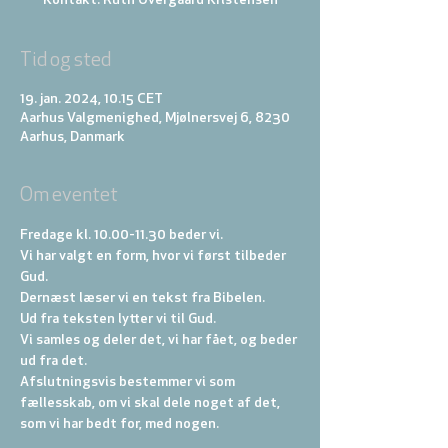
Kontakt: Ruth Overgaard Kristensen
Tid og sted
19. jan. 2024, 10.15 CET
Aarhus Valgmenighed, Mjølnersvej 6, 8230
Aarhus, Danmark
Om eventet
Fredage kl. 10.00-11.30 beder vi. 
Vi har valgt en form, hvor vi først tilbeder 
Gud. 
Dernæst læser vi en tekst fra Bibelen. 
Ud fra teksten lytter vi til Gud. 
Vi samles og deler det, vi har fået, og beder 
ud fra det. 
Afslutningsvis bestemmer vi som 
fællesskab, om vi skal dele noget af det, 
som vi har bedt for, med nogen.