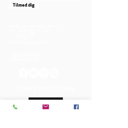
Tilmed dig
Mjølnersvej 6, 8230 Åbyhøj, Danmark
Åben: Tirs-Fredag 9:30 - 14.00
Tlf.: (+45)8612 2835
Cvr.:
14111638
aarhus@valgmenighed.dk
Vedtægter & Økonomi
Betingelser og vilkår
VORES SPONSORER