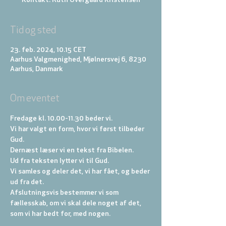
Kontakt: Ruth Overgaard Kristensen
Tid og sted
23. feb. 2024, 10.15 CET
Aarhus Valgmenighed, Mjølnersvej 6, 8230
Aarhus, Danmark
Om eventet
Fredage kl. 10.00-11.30 beder vi. 
Vi har valgt en form, hvor vi først tilbeder 
Gud. 
Dernæst læser vi en tekst fra Bibelen. 
Ud fra teksten lytter vi til Gud. 
Vi samles og deler det, vi har fået, og beder 
ud fra det. 
Afslutningsvis bestemmer vi som 
fællesskab, om vi skal dele noget af det, 
som vi har bedt for, med nogen.