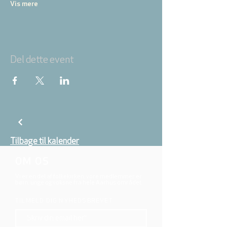
Vis mere
Del dette event
Tilbage til kalender
OM OS
Vi er en del af folkekirken, vore medlemmer er
børn, unge og voksne fra hele Aarhus området.
TILMELD DIG NYHEDSBREVET