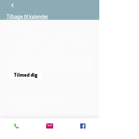
Tilbage til kalender
OM OS
Vi er en del af folkekirken, vore medlemmer er
børn, unge og voksne fra hele Aarhus området.
TILMELD DIG NYHEDSBREVET
Tilmed dig
Mjølnersvej 6, 8230 Åbyhøj, Danmark
Åben: Tirs-Fredag 9:30 - 14.00
Tlf.: (+45)8612 2835
Cvr.:
14111638
aarhus@valgmenighed.dk
Vedtægter & Økonomi
Betingelser og vilkår