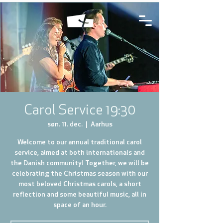
Carol Service 19:30
søn. 11. dec.
  |  
Aarhus
Welcome to our annual traditional carol
service, aimed at both internationals and
the Danish community! Together, we will be
celebrating the Christmas season with our
most beloved Christmas carols, a short
reflection and some beautiful music, all in
space of an hour.