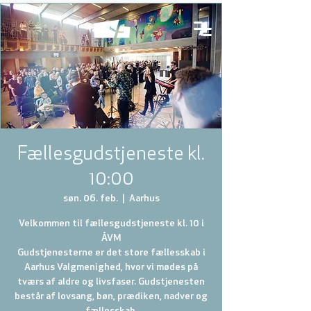
Fællesgudstjeneste kl.
10:00
søn. 06. feb.
  |  
Aarhus
Velkommen til fællesgudstjeneste kl. 10 i
ÅVM
Gudstjenesterne er det store fællesskab i
Aarhus Valgmenighed, hvor vi mødes på
tværs af aldre og livsfaser. Gudstjenesten
består af lovsang, bøn, prædiken, nadver og