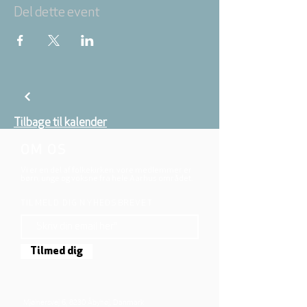
Del dette event
Tilbage til kalender
OM OS
Vi er en del af folkekirken, vore medlemmer er
børn, unge og voksne fra hele Aarhus området.
TILMELD DIG NYHEDSBREVET
Tilmed dig
Mjølnersvej 6, 8230 Åbyhøj, Danmark