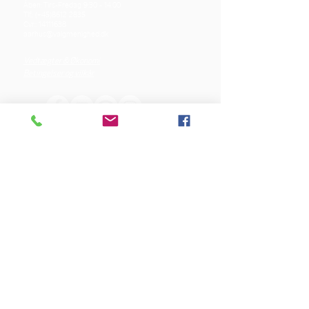
Åben: Tirs-Fredag 9:30 - 14.00
Tlf.: (+45)8612 2835
Cvr.:
14111638
aarhus@valgmenighed.dk
Vedtægter & Økonomi
Betingelser og vilkår
VORES SPONSORER