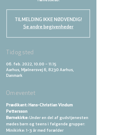
TILMELDING IKKE NØDVENDIG!
Se andre begivenheder
Tid og sted
06. feb. 2022, 10.00 – 11.15
Aarhus, Mjølnersvej 6, 8230 Aarhus,
Danmark
Om eventet
Prædikant: Hans-Christian Vindum 
Pettersson
Børnekirke:
 Under en del af gudstjenesten 
mødes børn og teens i følgende grupper: 
Minikirke: 1-3 år med forælder 