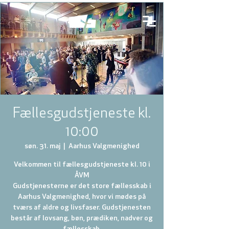
Fællesgudstjeneste kl.
10:00
søn. 31. maj
  |  
Aarhus Valgmenighed
Velkommen til fællesgudstjeneste kl. 10 i
ÅVM
Gudstjenesterne er det store fællesskab i
Aarhus Valgmenighed, hvor vi mødes på
tværs af aldre og livsfaser. Gudstjenesten
består af lovsang, bøn, prædiken, nadver og