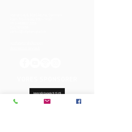
Mjølnersvej 6, 8230 Åbyhøj, Danmark
Åben: Tirs-Fredag 9:30 - 14.00
Tlf.: (+45)8612 2835
Cvr.:
14111638
aarhus@valgmenighed.dk
Vedtægter & Økonomi
Betingelser og vilkår
VORES SPONSORER