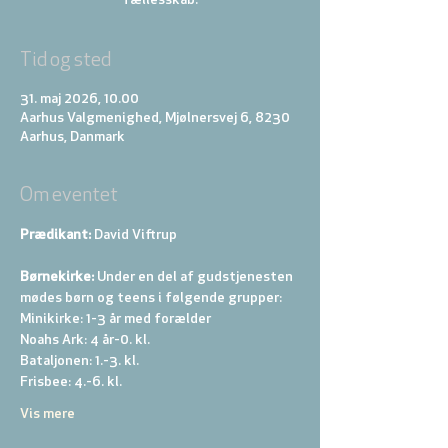
Tid og sted
31. maj 2026, 10.00
Aarhus Valgmenighed, Mjølnersvej 6, 8230
Aarhus, Danmark
Om eventet
Prædikant: 
David Viftrup
Børnekirke:
 Under en del af gudstjenesten 
mødes børn og teens i følgende grupper: 
Minikirke: 1-3 år med forælder 
Noahs Ark: 4 år-0. kl. 
Bataljonen: 1.-3. kl. 
Frisbee: 4.-6. kl. 
Vis mere