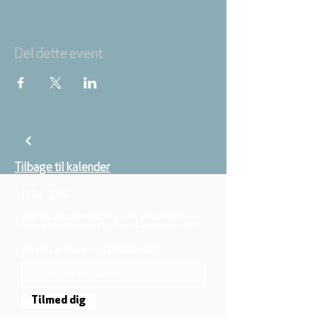
Del dette event
Tilbage til kalender
OM OS
Vi er en del af folkekirken, vore medlemmer er
børn, unge og voksne fra hele Aarhus området.
TILMELD DIG NYHEDSBREVET
Tilmed dig