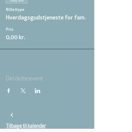
Salg slut
Billettype
Hverdagsgudstjeneste for fam.
Pris
0,00 kr.
Del dette event
Tilbage til kalender