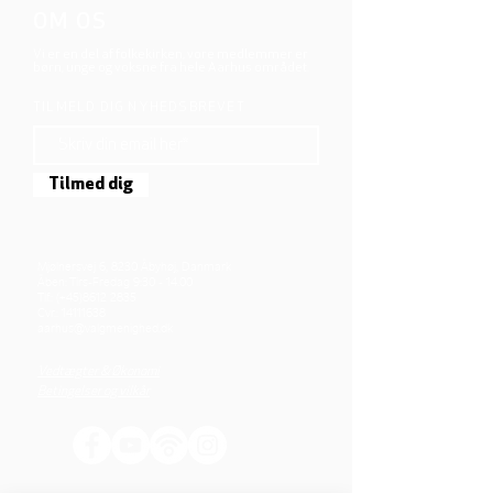
OM OS
Vi er en del af folkekirken, vore medlemmer er
børn, unge og voksne fra hele Aarhus området.
TILMELD DIG NYHEDSBREVET
Tilmed dig
Mjølnersvej 6, 8230 Åbyhøj, Danmark
Åben: Tirs-Fredag 9:30 - 14.00
Tlf.: (+45)8612 2835
Cvr.:
14111638
aarhus@valgmenighed.dk
Vedtægter & Økonomi
Betingelser og vilkår