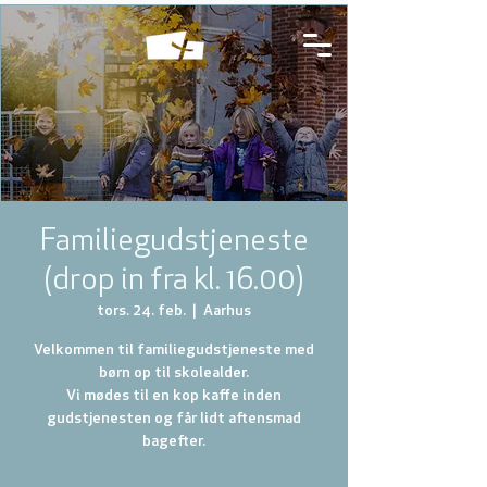
Familiegudstjeneste
(drop in fra kl. 16.00)
tors. 24. feb.
  |  
Aarhus
Velkommen til familiegudstjeneste med
børn op til skolealder.
Vi mødes til en kop kaffe inden
gudstjenesten og får lidt aftensmad
bagefter.