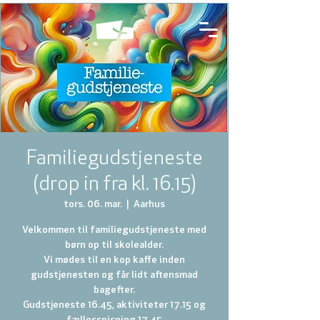
Familiegudstjeneste
(drop in fra kl. 16.15)
tors. 06. mar.
  |  
Aarhus
Velkommen til familiegudstjeneste med
børn op til skolealder.
Vi mødes til en kop kaffe inden
gudstjenesten og får lidt aftensmad
bagefter.
Gudstjeneste 16.45, aktiviteter 17.15 og