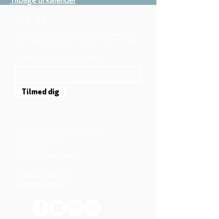
Tilbage til kalender
OM OS
Vi er en del af folkekirken, vore medlemmer er
børn, unge og voksne fra hele Aarhus området.
TILMELD DIG NYHEDSBREVET
Tilmed dig
Mjølnersvej 6, 8230 Åbyhøj, Danmark
Åben: Tirs-Fredag 9:30 - 14.00
Tlf.: (+45)8612 2835
Cvr.:
14111638
aarhus@valgmenighed.dk
Vedtægter & Økonomi
Betingelser og vilkår