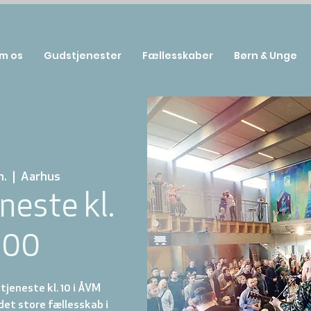
m os
Gudstjenester
Fællesskaber
Børn & Unge
n.
  |  
Aarhus
neste kl.
:00
jeneste kl. 10 i ÅVM
et store fællesskab i