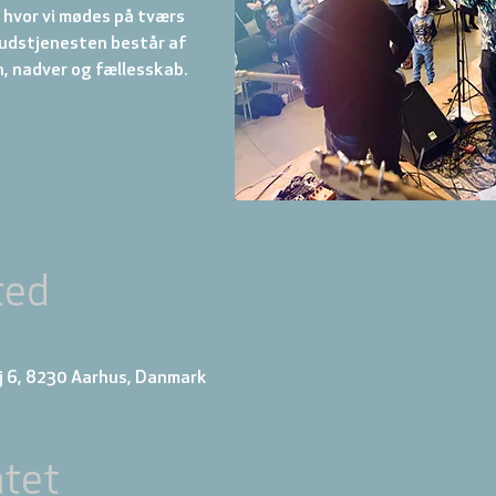
hvor vi mødes på tværs
 Gudstjenesten består af
ted
j 6, 8230 Aarhus, Danmark
tet