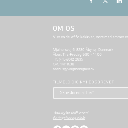
OM OS
Vi er en del af folkekirken, vore medlemmer e
Mjølnersvej 6, 8230 Åbyhøj, Danmark
Åben: Tirs-Fredag 9:30 - 14.00
Tlf.: (+45)8612 2835
Cvr.: 14111638
aarhus@valgmenighed.dk
TILMELD DIG NYHEDSBREVET
Vedtægter & Økonomi
Betingelser og vilkår