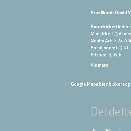
Prædikant: David V
Børnekirke:
 Under 
Minikirke: 1-3 år me
Noahs Ark: 4 år-0. kl
Bataljonen: 1.-3. kl. 
Frisbee: 4.-6. kl. 
Vis mere
Google Maps blev blokeret på
Del dett