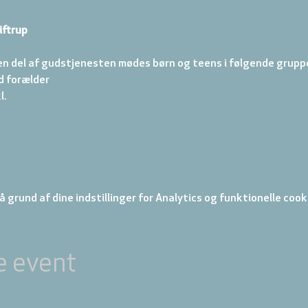
iftrup
en del af gudstjenesten mødes børn og teens i følgende gruppe
d forælder 
. 
 grund af dine indstillinger for Analytics og funktionelle cook
e event