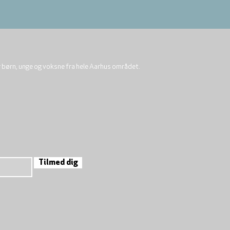
r børn, unge og voksne fra hele Aarhus området.
Tilmed dig