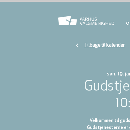
O
Tilbage til kalender
søn. 19. ja
Gudstje
10
Velkommen til gudst
Gudstjenesterne er d