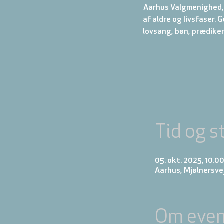
Aarhus Valgmenighed, 
af aldre og livsfaser.
Tid og s
05. okt. 2025, 10.0
Aarhus, Mjølnersve
Om even