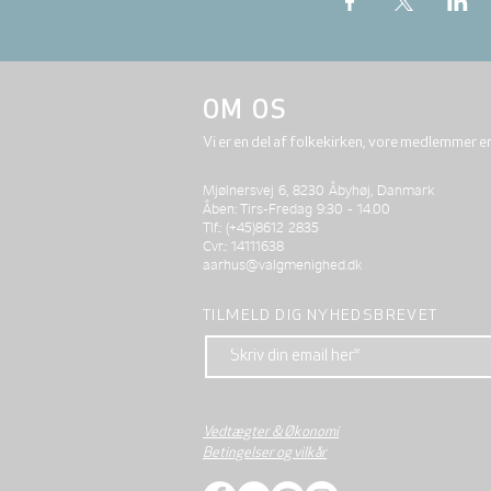
OM OS
Vi er en del af folkekirken, vore medlemmer e
Mjølnersvej 6, 8230 Åbyhøj, Danmark
Åben: Tirs-Fredag 9:30 - 14.00
Tlf.: (+45)8612 2835
Cvr.: 14111638
aarhus@valgmenighed.dk
TILMELD DIG NYHEDSBREVET
Vedtægter & Økonomi
Betingelser og vilkår