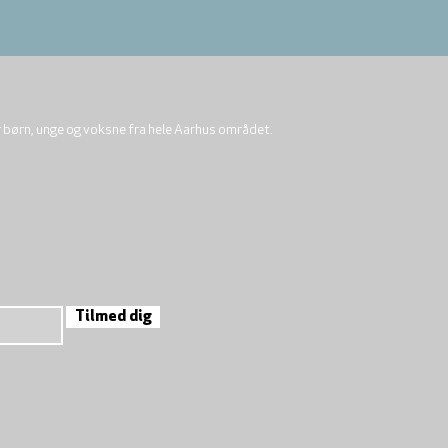
r børn, unge og voksne fra hele Aarhus området.
Tilmed dig