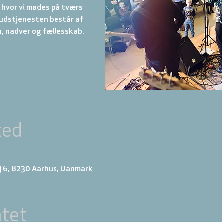
hvor vi mødes på tværs
 Gudstjenesten består af
ted
0
j 6, 8230 Aarhus, Danmark
tet