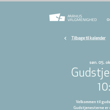
O
Tilbage til kalender
søn. 05. ok
Gudstje
10
Velkommen til gudst
Gudstjenesterne er d