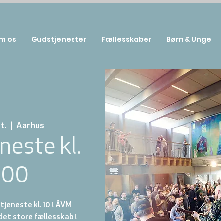
m os
Gudstjenester
Fællesskaber
Børn & Unge
t.
  |  
Aarhus
neste kl.
:00
jeneste kl. 10 i ÅVM
et store fællesskab i