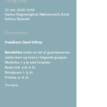
Tid og sted
22. nov. 2026, 10.00
Aarhus Valgmenighed, Mjølnersvej 6, 8230
Aarhus, Danmark
Om eventet
Prædikant: David Viftrup
Børnekirke:
 Under en del af gudstjenesten 
mødes børn og teens i følgende grupper: 
Minikirke: 1-3 år med forælder 
Noahs Ark: 4 år-0. kl. 
Bataljonen: 1.-3. kl. 
Frisbee: 4.-6. kl. 
Vis mere