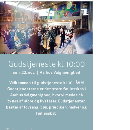
Gudstjeneste kl. 10:00
søn. 22. nov.
  |  
Aarhus Valgmenighed
Velkommen til gudstjeneste kl. 10 i ÅVM
Gudstjenesterne er det store fællesskab i
Aarhus Valgmenighed, hvor vi mødes på
tværs af aldre og livsfaser. Gudstjenesten
består af lovsang, bøn, prædiken, nadver og
fællesskab.