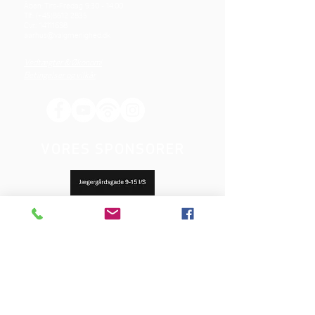
Åben: Tirs-Fredag 9:30 - 14.00
Tlf.: (+45)8612 2835
Cvr.:
14111638
aarhus@valgmenighed.dk
Vedtægter & Økonomi
Betingelser og vilkår
VORES SPONSORER