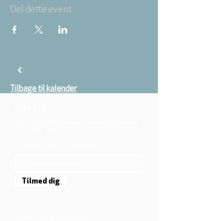
Del dette event
Tilbage til kalender
OM OS
Vi er en del af folkekirken, vore medlemmer er
børn, unge og voksne fra hele Aarhus området.
TILMELD DIG NYHEDSBREVET
Tilmed dig
Mjølnersvej 6, 8230 Åbyhøj, Danmark