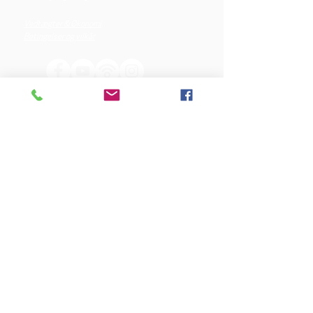
Vedtægter & Økonomi
Betingelser og vilkår
VORES SPONSORER