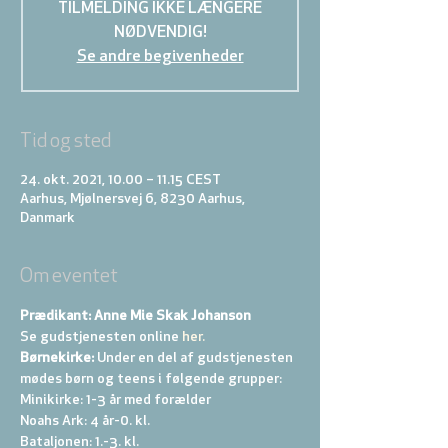
TILMELDING IKKE LÆNGERE
NØDVENDIG!
Se andre begivenheder
Tid og sted
24. okt. 2021, 10.00 – 11.15 CEST
Aarhus, Mjølnersvej 6, 8230 Aarhus,
Danmark
Om eventet
Prædikant: Anne Mie Skak Johanson
Se gudstjenesten online
 her.
Børnekirke:
 Under en del af gudstjenesten 
mødes børn og teens i følgende grupper: 
Minikirke: 1-3 år med forælder 
Noahs Ark: 4 år-0. kl. 
Bataljonen: 1.-3. kl. 