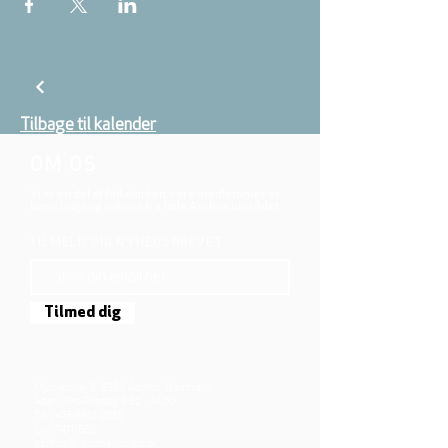
Tilbage til kalender
OM OS
Vi er en del af folkekirken, vore medlemmer er
børn, unge og voksne fra hele Aarhus området.
TILMELD DIG NYHEDSBREVET
Tilmed dig
Mjølnersvej 6, 8230 Åbyhøj, Danmark
Åben: Tirs-Fredag 9:30 - 14.00
Tlf.: (+45)8612 2835
Cvr.:
14111638
aarhus@valgmenighed.dk