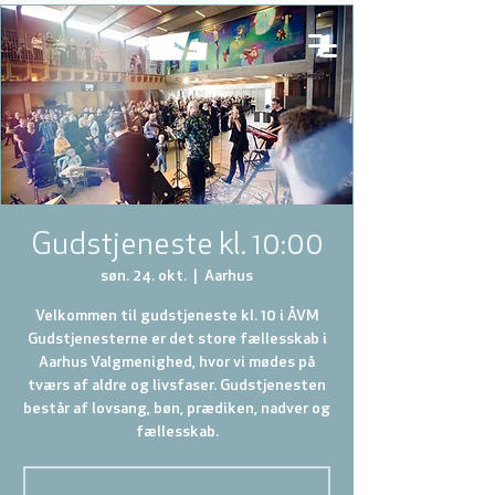
Gudstjeneste kl. 10:00
søn. 24. okt.
  |  
Aarhus
Velkommen til gudstjeneste kl. 10 i ÅVM
Gudstjenesterne er det store fællesskab i
Aarhus Valgmenighed, hvor vi mødes på
tværs af aldre og livsfaser. Gudstjenesten
består af lovsang, bøn, prædiken, nadver og