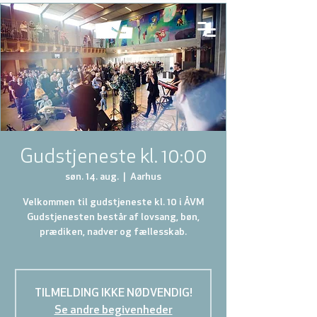
Gudstjeneste kl. 10:00
søn. 14. aug.
  |  
Aarhus
Velkommen til gudstjeneste kl. 10 i ÅVM
Gudstjenesten består af lovsang, bøn,
prædiken, nadver og fællesskab.
TILMELDING IKKE NØDVENDIG!
Se andre begivenheder