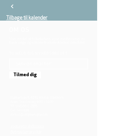
Tilbage til kalender
OM OS
Vi er en del af folkekirken, vore medlemmer er
børn, unge og voksne fra hele Aarhus området.
TILMELD DIG NYHEDSBREVET
Tilmed dig
Mjølnersvej 6, 8230 Åbyhøj, Danmark
Åben: Tirs-Fredag 9:30 - 14.00
Tlf.: (+45)8612 2835
Cvr.:
14111638
aarhus@valgmenighed.dk
Vedtægter & Økonomi
Betingelser og vilkår