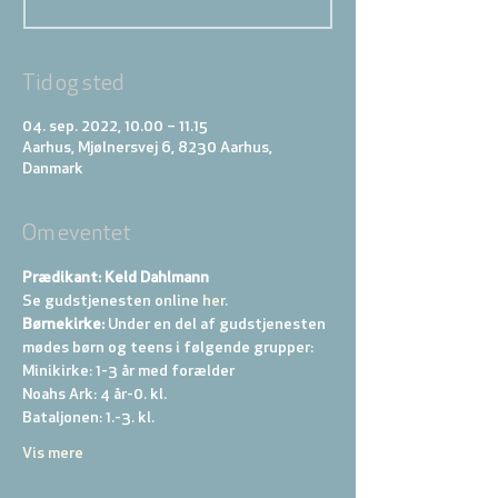
Tid og sted
04. sep. 2022, 10.00 – 11.15
Aarhus, Mjølnersvej 6, 8230 Aarhus,
Danmark
Om eventet
Prædikant: Keld Dahlmann
Se gudstjenesten online
 her.
Børnekirke:
 Under en del af gudstjenesten 
mødes børn og teens i følgende grupper: 
Minikirke: 1-3 år med forælder 
Noahs Ark: 4 år-0. kl. 
Bataljonen: 1.-3. kl. 
Vis mere