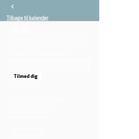
Tilbage til kalender
OM OS
Vi er en del af folkekirken, vore medlemmer er
børn, unge og voksne fra hele Aarhus området.
TILMELD DIG NYHEDSBREVET
Tilmed dig
Mjølnersvej 6, 8230 Åbyhøj, Danmark
Åben: Tirs-Fredag 9:30 - 14.00
Tlf.: (+45)8612 2835
Cvr.:
14111638
aarhus@valgmenighed.dk
Vedtægter & Økonomi
Betingelser og vilkår