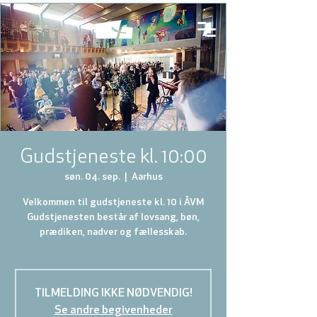
Gudstjeneste kl. 10:00
søn. 04. sep.
  |  
Aarhus
Velkommen til gudstjeneste kl. 10 i ÅVM
Gudstjenesten består af lovsang, bøn,
prædiken, nadver og fællesskab.
TILMELDING IKKE NØDVENDIG!
Se andre begivenheder