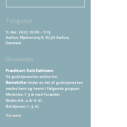
Tid og sted
11. dec. 2022, 10.00 – 11.15
Aarhus, Mjølnersvej 6, 8230 Aarhus,
Danmark
Om eventet
Prædikant: Keld Dahlmann
Se gudstjenesten online
 her.
Børnekirke:
 Under en del af gudstjenesten 
mødes børn og teens i følgende grupper: 
Minikirke: 1-3 år med forælder 
Noahs Ark: 4 år-0. kl. 
Bataljonen: 1.-3. kl. 
Vis mere