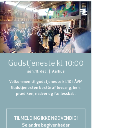
Gudstjeneste kl. 10:00
søn. 11. dec.
  |  
Aarhus
Velkommen til gudstjeneste kl. 10 i ÅVM
Gudstjenesten består af lovsang, bøn,
prædiken, nadver og fællesskab.
TILMELDING IKKE NØDVENDIG!
Se andre begivenheder