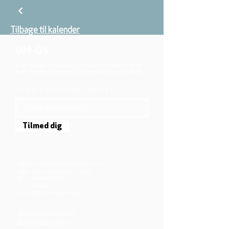
Tilbage til kalender
OM OS
Vi er en del af folkekirken, vore medlemmer er
børn, unge og voksne fra hele Aarhus området.
TILMELD DIG NYHEDSBREVET
Tilmed dig
Mjølnersvej 6, 8230 Åbyhøj, Danmark
Åben: Tirs-Fredag 9:30 - 14.00
Tlf.: (+45)8612 2835
Cvr.:
14111638
aarhus@valgmenighed.dk
Vedtægter & Økonomi
Betingelser og vilkår