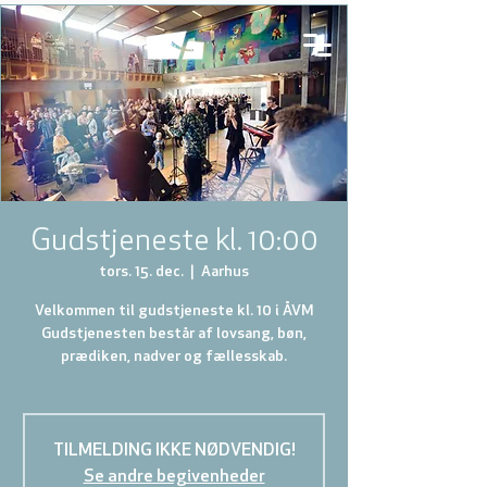
Gudstjeneste kl. 10:00
tors. 15. dec.
  |  
Aarhus
Velkommen til gudstjeneste kl. 10 i ÅVM
Gudstjenesten består af lovsang, bøn,
prædiken, nadver og fællesskab.
TILMELDING IKKE NØDVENDIG!
Se andre begivenheder