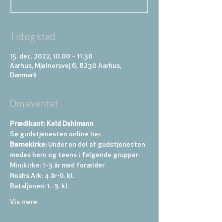
Tid og sted
15. dec. 2022, 10.00 – 11.30
Aarhus, Mjølnersvej 6, 8230 Aarhus,
Danmark
Om eventet
Prædikant: Keld Dahlmann
Se gudstjenesten online
 her.
Børnekirke:
 Under en del af gudstjenesten 
mødes børn og teens i følgende grupper: 
Minikirke: 1-3 år med forælder 
Noahs Ark: 4 år-0. kl. 
Bataljonen: 1.-3. kl. 
Vis mere