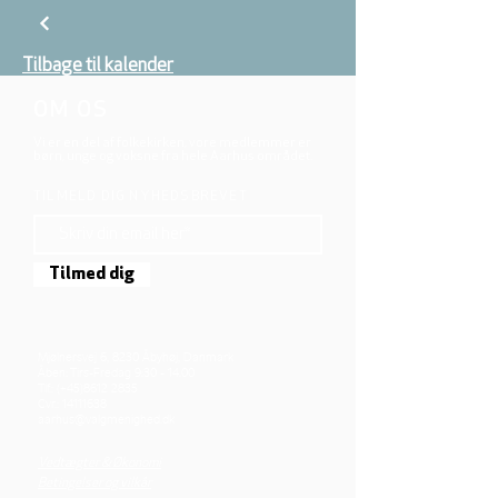
Tilbage til kalender
OM OS
Vi er en del af folkekirken, vore medlemmer er
børn, unge og voksne fra hele Aarhus området.
TILMELD DIG NYHEDSBREVET
Tilmed dig
Mjølnersvej 6, 8230 Åbyhøj, Danmark
Åben: Tirs-Fredag 9:30 - 14.00
Tlf.: (+45)8612 2835
Cvr.:
14111638
aarhus@valgmenighed.dk
Vedtægter & Økonomi
Betingelser og vilkår