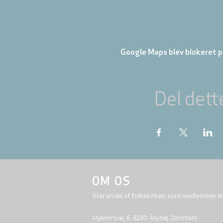
Google Maps blev blokeret på
Del dett
OM OS
Vi er en del af folkekirken, vore medlemmer e
Mjølnersvej 6, 8230 Åbyhøj, Danmark