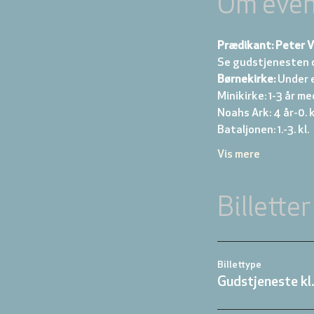
Om even
Prædikant: Peter V
Se gudstjenesten 
Børnekirke:
 Under 
Minikirke: 1-3 år me
Noahs Ark: 4 år-0. kl
Bataljonen: 1.-3. kl. 
Vis mere
Billetter
Billettype
Gudstjeneste kl