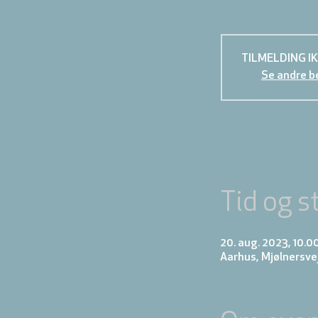
TILMELDING I
Se andre b
Tid og s
20. aug. 2023, 10.00
Aarhus, Mjølnersve