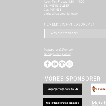
Åben: Tirs-Fredag 9:30 - 14.00
Tlf.: (+45)8612 2835
Cvr.: 14111638
aarhus@valgmenighed.dk
TILMELD DIG NYHEDSBREVET
Vedtægter & Økonomi
Betingelser og vilkår
VORES SPONSORER