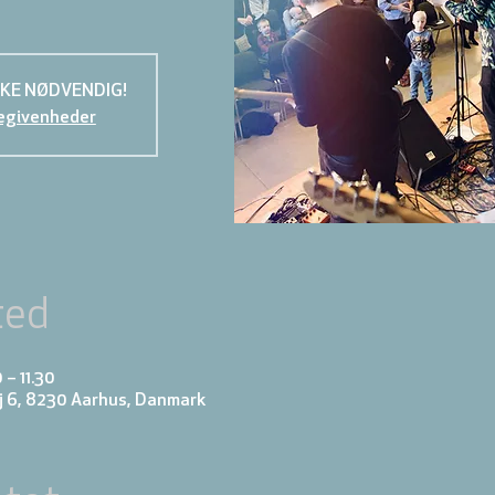
KKE NØDVENDIG!
egivenheder
ted
 – 11.30
j 6, 8230 Aarhus, Danmark