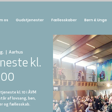
m os
Gudstjenester
Fællesskaber
Børn & Unge
g.
  |  
Aarhus
neste kl.
:00
jeneste kl. 10 i ÅVM
år af lovsang, bøn,
r og fællesskab.