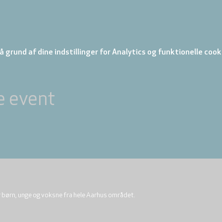
 grund af dine indstillinger for Analytics og funktionelle cook
e event
r børn, unge og voksne fra hele Aarhus området.