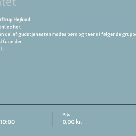
tet
iftrup Højlund
online
 her.
en del af gudstjenesten mødes børn og teens i følgende gruppe
d forælder 
. 
Pris
.10:00
0,00 kr.