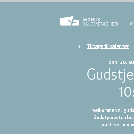
O
Tilbage til kalender
søn. 20. au
Gudstje
10
Velkommen til gudst
Gudstjenesten best
prædiken, nadve