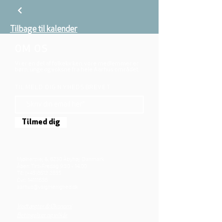
Tilbage til kalender
OM OS
Vi er en del af folkekirken, vore medlemmer er
børn, unge og voksne fra hele Aarhus området.
TILMELD DIG NYHEDSBREVET
Tilmed dig
Mjølnersvej 6, 8230 Åbyhøj, Danmark
Åben: Tirs-Fredag 9:30 - 14.00
Tlf.: (+45)8612 2835
Cvr.:
14111638
aarhus@valgmenighed.dk
Vedtægter & Økonomi
Betingelser og vilkår