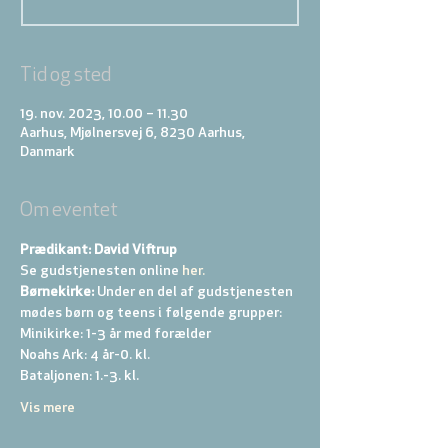
Tid og sted
19. nov. 2023, 10.00 – 11.30
Aarhus, Mjølnersvej 6, 8230 Aarhus,
Danmark
Om eventet
Prædikant: David Viftrup
Se gudstjenesten online
 her.
Børnekirke:
 Under en del af gudstjenesten 
mødes børn og teens i følgende grupper: 
Minikirke: 1-3 år med forælder 
Noahs Ark: 4 år-0. kl. 
Bataljonen: 1.-3. kl. 
Vis mere