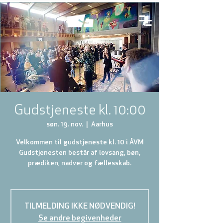
Gudstjeneste kl. 10:00
søn. 19. nov.
  |  
Aarhus
Velkommen til gudstjeneste kl. 10 i ÅVM
Gudstjenesten består af lovsang, bøn,
prædiken, nadver og fællesskab.
TILMELDING IKKE NØDVENDIG!
Se andre begivenheder