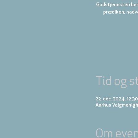
Gudstjenesten best
prædiken, nadve
Tid og s
22. dec. 2024, 12.30
Aarhus Valgmenigh
Om even