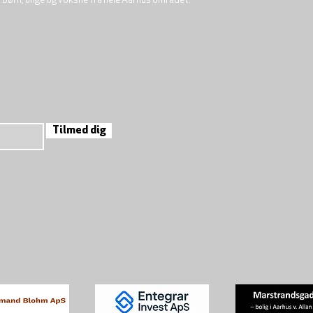
r børn, unge og voksne fra hele Aarhus området.
Tilmed dig