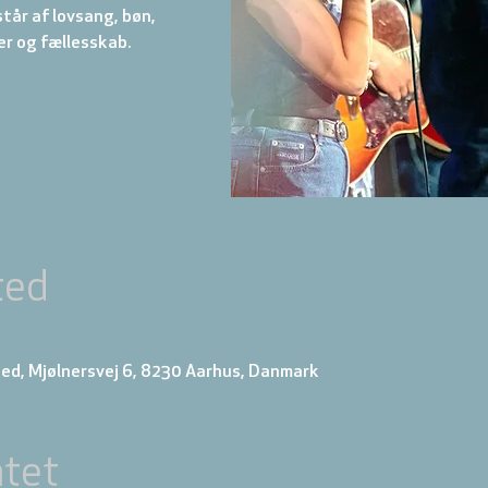
år af lovsang, bøn,
r og fællesskab.
ted
ed, Mjølnersvej 6, 8230 Aarhus, Danmark
tet