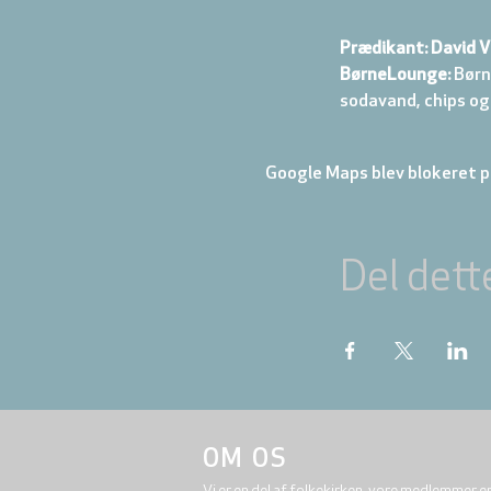
Prædikant: David V
BørneLounge:
 Børn
sodavand, chips og
Google Maps blev blokeret på
Del dett
OM OS