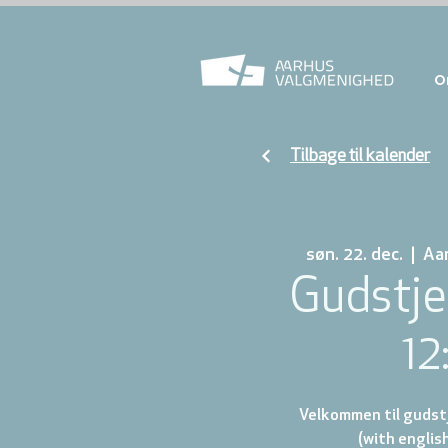
O
Tilbage til kalender
søn. 22. dec.
  |  
Aa
Gudstje
12
Velkommen til gudstj
(with english