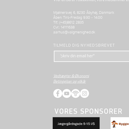
Vi er en del af folkekirken, vore medlemmer e
Mjølnersvej 6, 8230 Åbyhøj, Danmark
Åben: Tirs-Fredag 9:30 - 14.00
Tlf.: (+45)8612 2835
Cvr.: 14111638
aarhus@valgmenighed.dk
TILMELD DIG NYHEDSBREVET
Vedtægter & Økonomi
Betingelser og vilkår
VORES SPONSORER