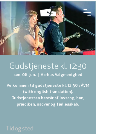
Gudstjeneste kl. 12:30
søn. 08. jun.
  |  
Aarhus Valgmenighed
Velkommen til gudstjeneste kl. 12.30 i ÅVM
(with english translation).
Gudstjenesten består af lovsang, bøn,
prædiken, nadver og fællesskab.
Tid og sted