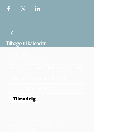
Tilbage til kalender
OM OS
Vi er en del af folkekirken, vore medlemmer er
børn, unge og voksne fra hele Aarhus området.
TILMELD DIG NYHEDSBREVET
Tilmed dig
Mjølnersvej 6, 8230 Åbyhøj, Danmark
Åben: Tirs-Fredag 9:30 - 14.00
Tlf.: (+45)8612 2835