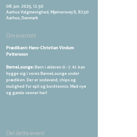
08. jun. 2025, 12.30
Aarhus Valgmenighed, Mjølnersvej 6, 8230
Aarhus, Danmark
Om eventet
Prædikant: Hans-Christian Vindum 
Pettersson
BørneLounge:
 Børn i alderen 0.-7. kl. kan 
hygge sig i vores BørneLounge under 
prædiken. Der er sodavand, chips og 
mulighed for spil og bordtennis. Mød nye 
og gamle venner her!
Del dette event