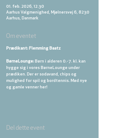
01. feb. 2026, 12.30
Aarhus Valgmenighed, Mjølnersvej 6, 8230
Aarhus, Danmark
Om eventet
Prædikant: Flemming Baatz
BørneLounge:
 Børn i alderen 0.-7. kl. kan 
hygge sig i vores BørneLounge under 
prædiken. Der er sodavand, chips og 
mulighed for spil og bordtennis. Mød nye 
og gamle venner her!
Del dette event