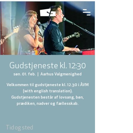
Gudstjeneste kl. 12:30
søn. 01. feb.
  |  
Aarhus Valgmenighed
Velkommen til gudstjeneste kl. 12.30 i ÅVM
(with english translation).
Gudstjenesten består af lovsang, bøn,
prædiken, nadver og fællesskab.
Tid og sted