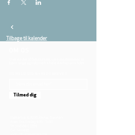
Tilbage til kalender
OM OS
Vi er en del af folkekirken, vore medlemmer er
børn, unge og voksne fra hele Aarhus området.
TILMELD DIG NYHEDSBREVET
Tilmed dig
Mjølnersvej 6, 8230 Åbyhøj, Danmark
Åben: Tirs-Fredag 9:30 - 14.00
Tlf.: (+45)8612 2835
Cvr.:
14111638
aarhus@valgmenighed.dk