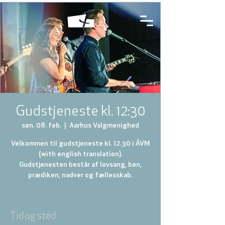
Gudstjeneste kl. 12:30
søn. 08. feb.
  |  
Aarhus Valgmenighed
Velkommen til gudstjeneste kl. 12.30 i ÅVM
(with english translation).
Gudstjenesten består af lovsang, bøn,
prædiken, nadver og fællesskab.
Tid og sted