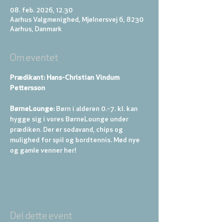
08. feb. 2026, 12.30
Aarhus Valgmenighed, Mjølnersvej 6, 8230
Aarhus, Danmark
Om eventet
Prædikant: Hans-Christian Vindum 
Pettersson
BørneLounge:
 Børn i alderen 0.-7. kl. kan 
hygge sig i vores BørneLounge under 
prædiken. Der er sodavand, chips og 
mulighed for spil og bordtennis. Mød nye 
og gamle venner her!
Del dette event