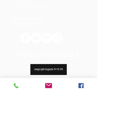
Cvr.:
14111638
aarhus@valgmenighed.dk
Vedtægter & Økonomi
Betingelser og vilkår
VORES SPONSORER