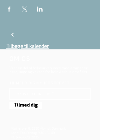
Tilbage til kalender
OM OS
Vi er en del af folkekirken, vore medlemmer er
børn, unge og voksne fra hele Aarhus området.
TILMELD DIG NYHEDSBREVET
Tilmed dig
Mjølnersvej 6, 8230 Åbyhøj, Danmark
Åben: Tirs-Fredag 9:30 - 14.00
Tlf.: (+45)8612 2835