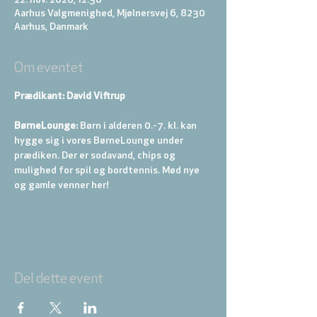
22. nov. 2026, 12.30
Aarhus Valgmenighed, Mjølnersvej 6, 8230
Aarhus, Danmark
Om eventet
Prædikant: David Viftrup
BørneLounge:
 Børn i alderen 0.-7. kl. kan 
hygge sig i vores BørneLounge under 
prædiken. Der er sodavand, chips og 
mulighed for spil og bordtennis. Mød nye 
og gamle venner her!
Del dette event