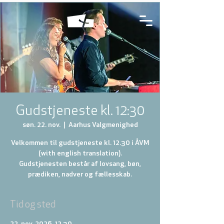
Gudstjeneste kl. 12:30
søn. 22. nov.
  |  
Aarhus Valgmenighed
Velkommen til gudstjeneste kl. 12.30 i ÅVM
(with english translation).
Gudstjenesten består af lovsang, bøn,
prædiken, nadver og fællesskab.
Tid og sted