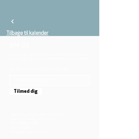
Tilbage til kalender
OM OS
Vi er en del af folkekirken, vore medlemmer er
børn, unge og voksne fra hele Aarhus området.
TILMELD DIG NYHEDSBREVET
Tilmed dig
Mjølnersvej 6, 8230 Åbyhøj, Danmark
Åben: Tirs-Fredag 9:30 - 14.00
Tlf.: (+45)8612 2835
Cvr.:
14111638
aarhus@valgmenighed.dk