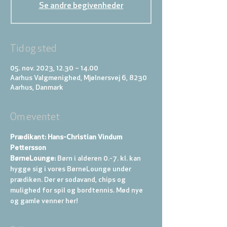
Se andre begivenheder
Tid og sted
05. nov. 2023, 12.30 – 14.00
Aarhus Valgmenighed, Mjølnersvej 6, 8230
Aarhus, Danmark
Om eventet
Prædikant: Hans-Christian Vindum 
Pettersson
BørneLounge:
 Børn i alderen 0.-7. kl. kan 
hygge sig i vores BørneLounge under 
prædiken. Der er sodavand, chips og 
mulighed for spil og bordtennis. Mød nye 
og gamle venner her!