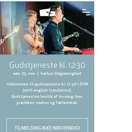
Gudstjeneste kl. 12:30
søn. 05. nov.
  |  
Aarhus Valgmenighed
Velkommen til gudstjeneste kl. 12.30 i ÅVM
(with english translation).
Gudstjenesten består af lovsang, bøn,
prædiken, nadver og fællesskab.
TILMELDING IKKE NØDVENDIG!