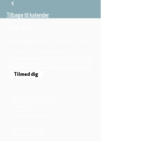
Tilbage til kalender
OM OS
Vi er en del af folkekirken, vore medlemmer er
børn, unge og voksne fra hele Aarhus området.
TILMELD DIG NYHEDSBREVET
Tilmed dig
Mjølnersvej 6, 8230 Åbyhøj, Danmark
Åben: Tirs-Fredag 9:30 - 14.00
Tlf.: (+45)8612 2835
Cvr.:
14111638
aarhus@valgmenighed.dk
Vedtægter & Økonomi
Betingelser og vilkår