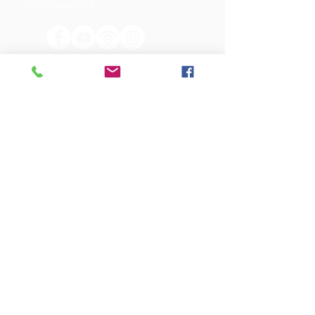
Betingelser og vilkår
VORES SPONSORER