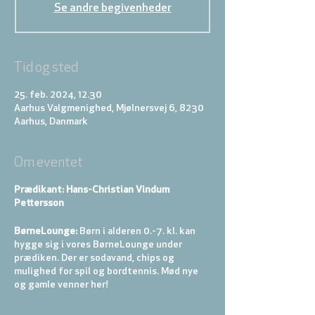
Se andre begivenheder
Tid og sted
25. feb. 2024, 12.30
Aarhus Valgmenighed, Mjølnersvej 6, 8230
Aarhus, Danmark
Om eventet
Prædikant: Hans-Christian Vindum
Pettersson
BørneLounge:
Børn i alderen 0.-7. kl. kan
hygge sig i vores BørneLounge under
prædiken. Der er sodavand, chips og
mulighed for spil og bordtennis. Mød nye
og gamle venner her!