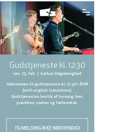
Gudstjeneste kl. 12:30
søn. 25. feb.
  |  
Aarhus Valgmenighed
Velkommen til gudstjeneste kl. 12.30 i ÅVM
(with english translation).
Gudstjenesten består af lovsang, bøn,
prædiken, nadver og fællesskab.
TILMELDING IKKE NØDVENDIG!