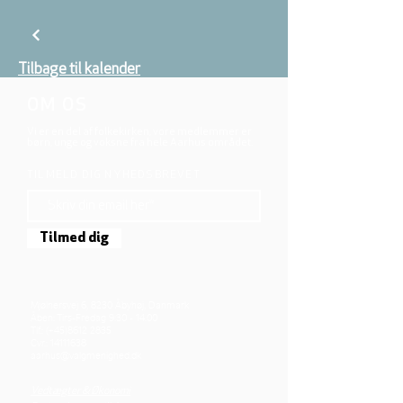
Tilbage til kalender
OM OS
Vi er en del af folkekirken, vore medlemmer er
børn, unge og voksne fra hele Aarhus området.
TILMELD DIG NYHEDSBREVET
Tilmed dig
Mjølnersvej 6, 8230 Åbyhøj, Danmark
Åben: Tirs-Fredag 9:30 - 14.00
Tlf.: (+45)8612 2835
Cvr.:
14111638
aarhus@valgmenighed.dk
Vedtægter & Økonomi