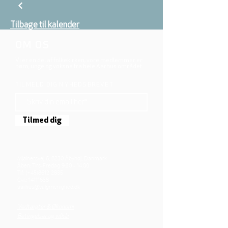
Tilbage til kalender
OM OS
Vi er en del af folkekirken, vore medlemmer er
børn, unge og voksne fra hele Aarhus området.
TILMELD DIG NYHEDSBREVET
Tilmed dig
Mjølnersvej 6, 8230 Åbyhøj, Danmark
Åben: Tirs-Fredag 9:30 - 14.00
Tlf.: (+45)8612 2835
Cvr.:
14111638
aarhus@valgmenighed.dk
Vedtægter & Økonomi
Betingelser og vilkår