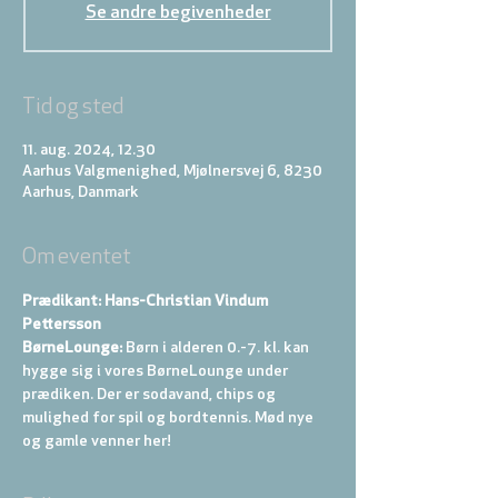
Se andre begivenheder
Tid og sted
11. aug. 2024, 12.30
Aarhus Valgmenighed, Mjølnersvej 6, 8230
Aarhus, Danmark
Om eventet
Prædikant: Hans-Christian Vindum 
Pettersson
BørneLounge:
 Børn i alderen 0.-7. kl. kan 
hygge sig i vores BørneLounge under 
prædiken. Der er sodavand, chips og 
mulighed for spil og bordtennis. Mød nye 
og gamle venner her!