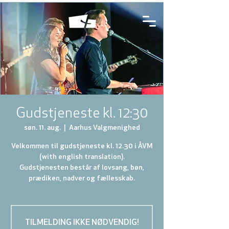
Gudstjeneste kl. 12:30
søn. 11. aug.
  |  
Aarhus Valgmenighed
Velkommen til gudstjeneste kl. 12.30 i ÅVM
(with english translation).
Gudstjenesten består af lovsang, bøn,
prædiken, nadver og fællesskab.
TILMELDING IKKE NØDVENDIG!