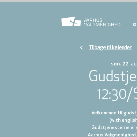
O
Tilbage til kalender
søn. 22. au
Gudstje
12:30/
Velkommen til gudstj
(with english
Gudstjenesterne er d
Aarhus Valgmenighed, 