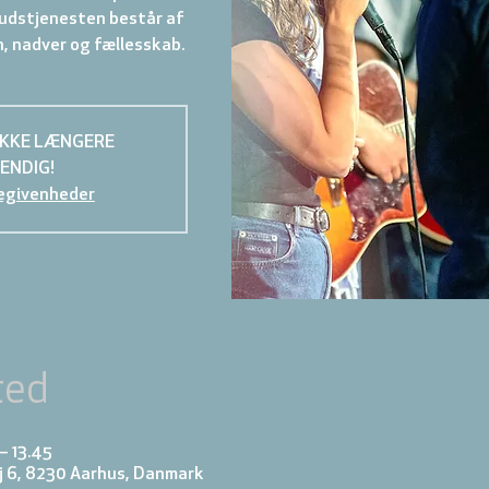
 Gudstjenesten består af
, nadver og fællesskab.
IKKE LÆNGERE
ENDIG!
egivenheder
ted
 – 13.45
j 6, 8230 Aarhus, Danmark