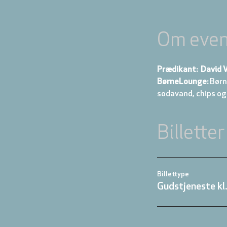
Om even
Prædikant:  David V
BørneLounge:
 Børn
sodavand, chips og
Billetter
Billettype
Gudstjeneste kl