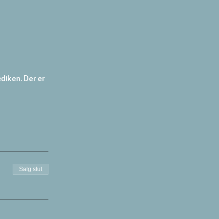
diken. Der er 
Salg slut