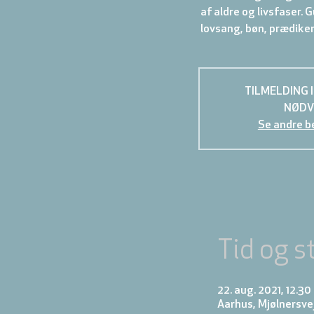
af aldre og livsfaser.
lovsang, bøn, prædiken
TILMELDING 
NØDV
Se andre b
Tid og s
22. aug. 2021, 12.30
Aarhus, Mjølnersve