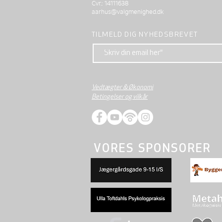
Cvr.: 14111638
aarhus@valgmenighed.dk
TILMELD DIG NYHEDSBREVET
Vedtægter & Økonomi
Betingelser og vilkår
VORES SPONSORER