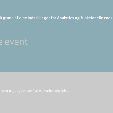
 grund af dine indstillinger for Analytics og funktionelle cook
e event
r børn, unge og voksne fra hele Aarhus området.