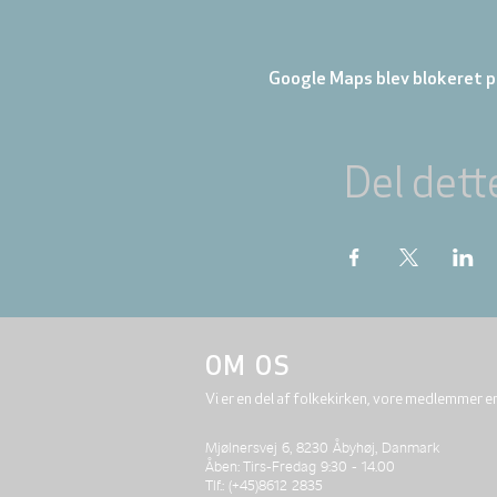
Google Maps blev blokeret på
Del dett
OM OS
Vi er en del af folkekirken, vore medlemmer e
Mjølnersvej 6, 8230 Åbyhøj, Danmark
Åben: Tirs-Fredag 9:30 - 14.00
Tlf.: (+45)8612 2835