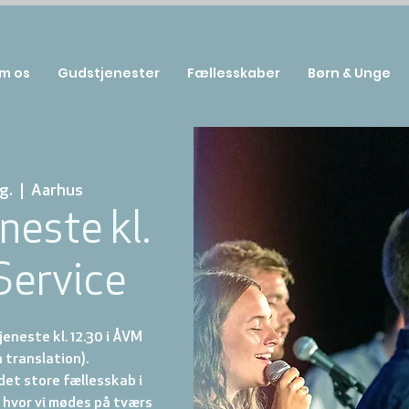
m os
Gudstjenester
Fællesskaber
Børn & Unge
g.
  |  
Aarhus
neste kl.
Service
eneste kl. 12.30 i ÅVM
 translation).
et store fællesskab i
hvor vi mødes på tværs