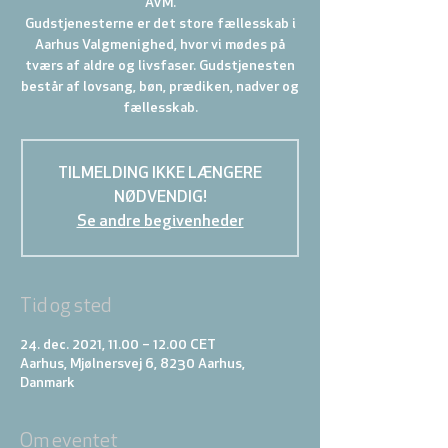
ÅVM.
Gudstjenesterne er det store fællesskab i
Aarhus Valgmenighed, hvor vi mødes på
tværs af aldre og livsfaser. Gudstjenesten
består af lovsang, bøn, prædiken, nadver og
TILMELDING IKKE LÆNGERE
NØDVENDIG!
Se andre begivenheder
Tid og sted
24. dec. 2021, 11.00 – 12.00 CET
Aarhus, Mjølnersvej 6, 8230 Aarhus,
Danmark
Om eventet