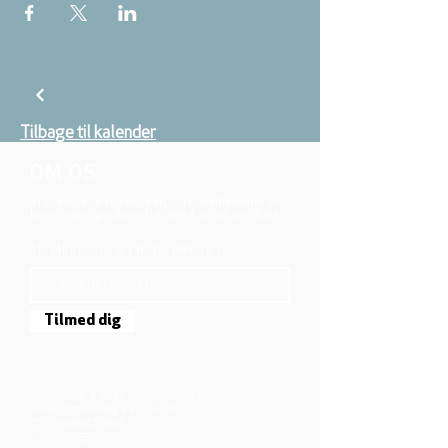
Tilbage til kalender
OM OS
Vi er en del af folkekirken, vore medlemmer er
børn, unge og voksne fra hele Aarhus området.
TILMELD DIG NYHEDSBREVET
Tilmed dig
Mjølnersvej 6, 8230 Åbyhøj, Danmark
Åben: Tirs-Fredag 9:30 - 14.00
Tlf.: (+45)8612 2835
Cvr.:
14111638