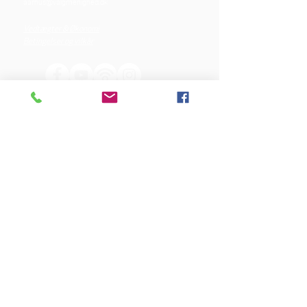
aarhus@valgmenighed.dk
Vedtægter & Økonomi
Betingelser og vilkår
VORES SPONSORER