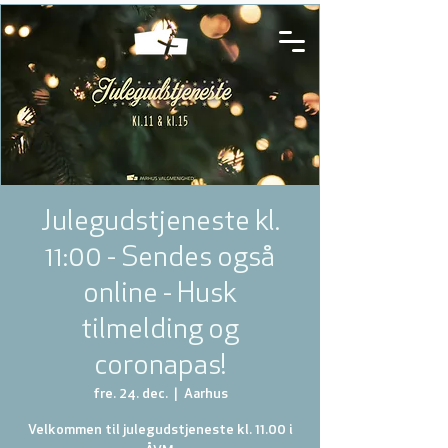
Julegudstjeneste kl.
11:00 - Sendes også
online - Husk
tilmelding og
coronapas!
fre. 24. dec.
  |  
Aarhus
Velkommen til julegudstjeneste kl. 11.00 i