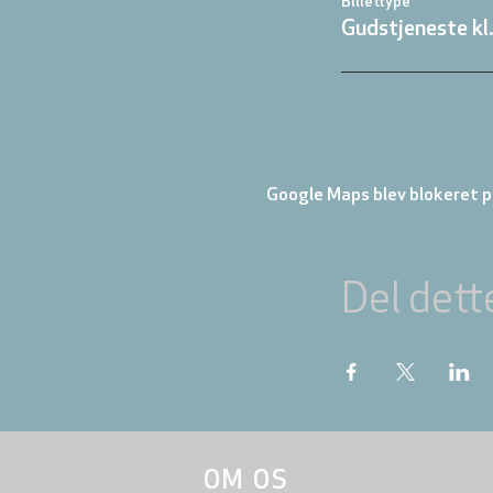
Billettype
Gudstjeneste kl
Google Maps blev blokeret på
Del dett
OM OS