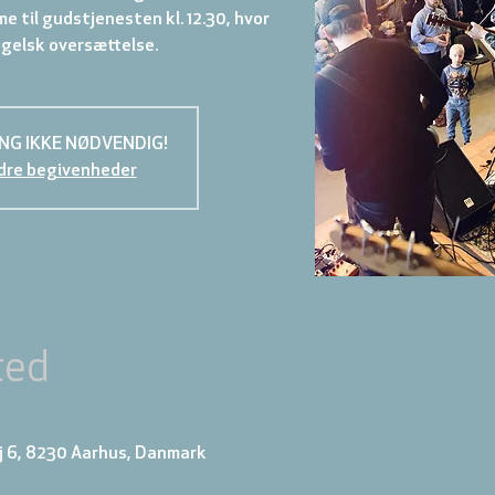
me til gudstjenesten kl. 12.30, hvor
ngelsk oversættelse.
NG IKKE NØDVENDIG!
dre begivenheder
ted
j 6, 8230 Aarhus, Danmark