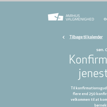
O
Tilbage til kalender
søn. 
Konfirm
jenest
Til konfirmationsgud
flere end 250 konf
velkommen til at kom
børnek