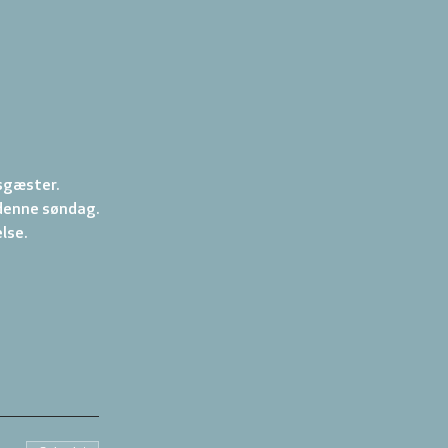
sgæster. 
 denne søndag.
lse.