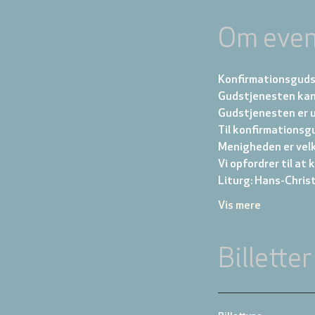
Om even
Konfirmationsguds
Gudstjenesten kan
Gudstjenesten er 
Til konfirmationsg
Menigheden er velk
Vi opfordrer til at
Liturg: Hans-Chris
Vis mere
Billetter