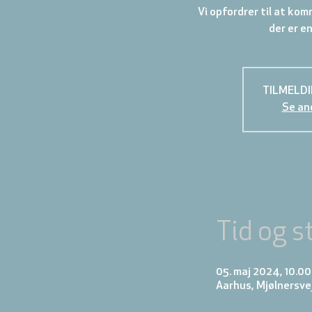
Vi opfordrer til at kom
der er e
TILMELDI
Se an
Tid og s
05. maj 2024, 10.00
Aarhus, Mjølnersve