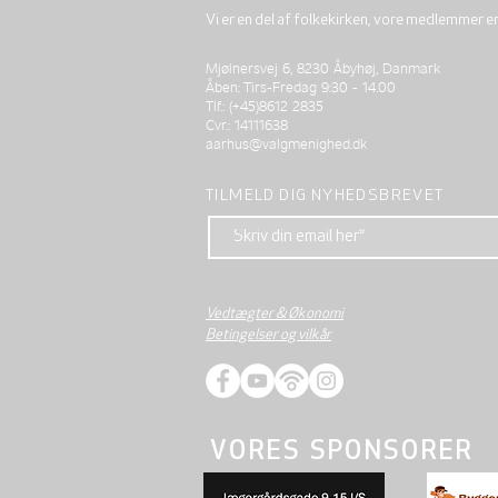
Vi er en del af folkekirken, vore medlemmer e
Mjølnersvej 6, 8230 Åbyhøj, Danmark
Åben: Tirs-Fredag 9:30 - 14.00
Tlf.: (+45)8612 2835
Cvr.: 14111638
aarhus@valgmenighed.dk
TILMELD DIG NYHEDSBREVET
Vedtægter & Økonomi
Betingelser og vilkår
VORES SPONSORER