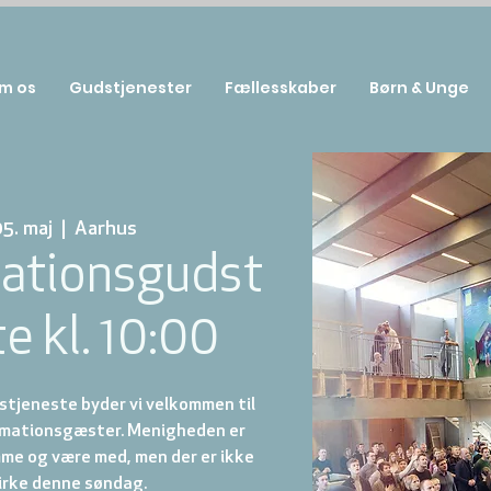
m os
Gudstjenester
Fællesskaber
Børn & Unge
05. maj
  |  
Aarhus
ationsgudst
e kl. 10:00
stjeneste byder vi velkommen til
irmationsgæster. Menigheden er
me og være med, men der er ikke
irke denne søndag.