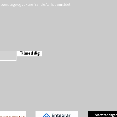
r børn, unge og voksne fra hele Aarhus området.
Tilmed dig