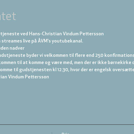
tet
tjeneste ved Hans-Christian Vindum Pettersson
 streames live på ÅVM's youtubekanal.
uden nadver
udstjeneste byder vi velkommen til flere end 250 konfirmation
ommen til at komme og være med, men der er ikke børnekirke
 komme til gudstjenesten kl 12.30, hvor der er engelsk oversætte
tian Vindum Pettersson