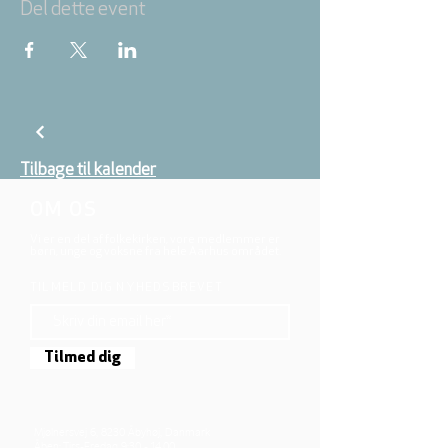
Del dette event
Tilbage til kalender
OM OS
Vi er en del af folkekirken, vore medlemmer er
børn, unge og voksne fra hele Aarhus området.
TILMELD DIG NYHEDSBREVET
Tilmed dig
Mjølnersvej 6, 8230 Åbyhøj, Danmark
Åben: Tirs-Fredag 9:30 - 14.00