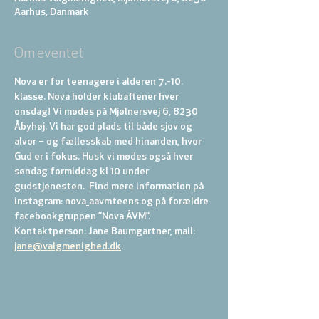
Aarhus, Danmark
Om eventet
Nova er for teenagere i alderen 7.-10. 
klasse. Nova holder klubaftener hver 
onsdag! Vi mødes på Mjølnersvej 6, 8230 
Åbyhøj. Vi har god plads til både sjov og 
alvor – og fællesskab med hinanden, hvor 
Gud er i fokus. Husk vi mødes også hver 
søndag formiddag kl 10 under 
gudstjenesten.  Find mere information på 
instagram: nova_aavmteens og på forældre 
facebookgruppen ”Nova ÅVM”. 
Kontaktperson: Jane Baumgartner, mail: 
jane@valgmenighed.dk
.