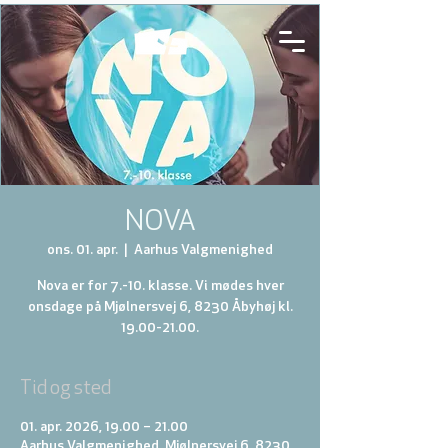
NOVA
ons. 01. apr.
  |  
Aarhus Valgmenighed
Nova er for 7.-10. klasse. Vi mødes hver
onsdage på Mjølnersvej 6, 8230 Åbyhøj kl.
19.00-21.00.
Tid og sted
01. apr. 2026, 19.00 – 21.00
Aarhus Valgmenighed, Mjølnersvej 6, 8230