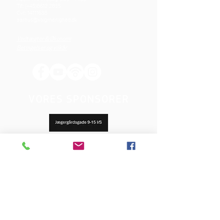
Tlf.: (+45)8612 2835
Cvr.:
14111638
aarhus@valgmenighed.dk
Vedtægter & Økonomi
Betingelser og vilkår
VORES SPONSORER