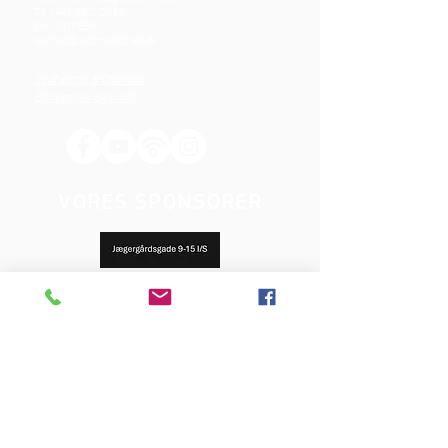
Tlf.: (+45)8612 2835
Cvr.:
14111638
aarhus@valgmenighed.dk
Vedtægter & Økonomi
Betingelser og vilkår
VORES SPONSORER