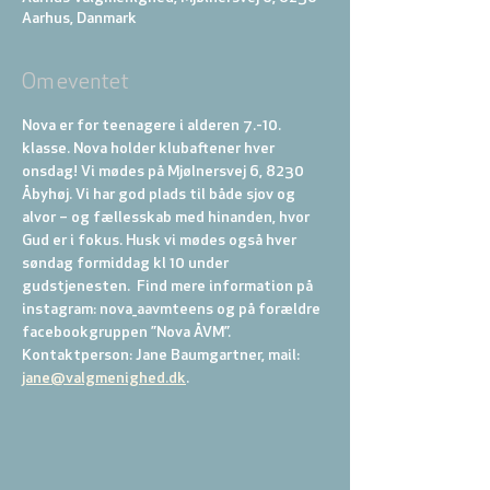
Aarhus, Danmark
Om eventet
Nova er for teenagere i alderen 7.-10. 
klasse. Nova holder klubaftener hver 
onsdag! Vi mødes på Mjølnersvej 6, 8230 
Åbyhøj. Vi har god plads til både sjov og 
alvor – og fællesskab med hinanden, hvor 
Gud er i fokus. Husk vi mødes også hver 
søndag formiddag kl 10 under 
gudstjenesten.  Find mere information på 
instagram: nova_aavmteens og på forældre 
facebookgruppen ”Nova ÅVM”. 
Kontaktperson: Jane Baumgartner, mail: 
jane@valgmenighed.dk
.