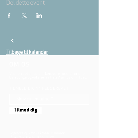
Del dette event
Tilbage til kalender
OM OS
Vi er en del af folkekirken, vore medlemmer er
børn, unge og voksne fra hele Aarhus området.
TILMELD DIG NYHEDSBREVET
Tilmed dig
Mjølnersvej 6, 8230 Åbyhøj, Danmark
Åben: Tirs-Fredag 9:30 - 14.00