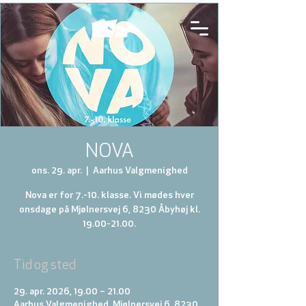
NOVA
ons. 29. apr.
  |  
Aarhus Valgmenighed
Nova er for 7.-10. klasse. Vi mødes hver
onsdage på Mjølnersvej 6, 8230 Åbyhøj kl.
19.00-21.00.
Tid og sted
29. apr. 2026, 19.00 – 21.00
Aarhus Valgmenighed, Mjølnersvej 6, 8230