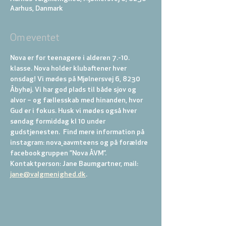
Aarhus, Danmark
Om eventet
Nova er for teenagere i alderen 7.-10. 
klasse. Nova holder klubaftener hver 
onsdag! Vi mødes på Mjølnersvej 6, 8230 
Åbyhøj. Vi har god plads til både sjov og 
alvor – og fællesskab med hinanden, hvor 
Gud er i fokus. Husk vi mødes også hver 
søndag formiddag kl 10 under 
gudstjenesten.  Find mere information på 
instagram: nova_aavmteens og på forældre 
facebookgruppen ”Nova ÅVM”. 
Kontaktperson: Jane Baumgartner, mail: 
jane@valgmenighed.dk
.