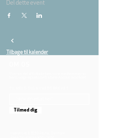
Del dette event
Tilbage til kalender
OM OS
Vi er en del af folkekirken, vore medlemmer er
børn, unge og voksne fra hele Aarhus området.
TILMELD DIG NYHEDSBREVET
Tilmed dig
Mjølnersvej 6, 8230 Åbyhøj, Danmark
Åben: Tirs-Fredag 9:30 - 14.00