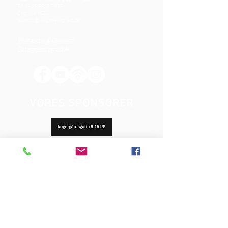
Tlf.: (+45)8612 2835
Cvr.:
14111638
aarhus@valgmenighed.dk
Vedtægter & Økonomi
Betingelser og vilkår
VORES SPONSORER