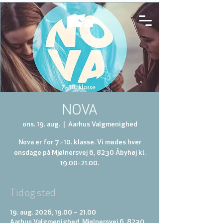
NOVA
ons. 19. aug.
  |  
Aarhus Valgmenighed
Nova er for 7.-10. klasse. Vi mødes hver
onsdage på Mjølnersvej 6, 8230 Åbyhøj kl.
19.00-21.00.
Tid og sted
19. aug. 2026, 19.00 – 21.00
Aarhus Valgmenighed, Mjølnersvej 6, 8230