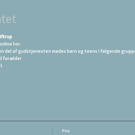
tet
iftrup
online
 her.
en del af gudstjenesten mødes børn og teens i følgende gruppe
d forælder 
. 
Pris