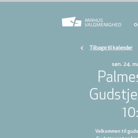
O
Tilbage til kalender
søn. 24. ma
Palme
Gudstje
10
Velkommen til gudst