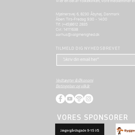
Vi er en del af folkekirken, vore medlemmer e
Mjølnersvej 6, 8230 Åbyhøj, Danmark
Åben: Tirs-Fredag 9:30 - 14.00
Tlf.: (+45)8612 2835
Cvr.: 14111638
aarhus@valgmenighed.dk
TILMELD DIG NYHEDSBREVET
Vedtægter & Økonomi
Betingelser og vilkår
VORES SPONSORER