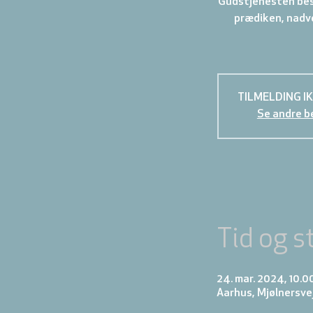
Gudstjenesten best
prædiken, nadve
TILMELDING I
Se andre b
Tid og s
24. mar. 2024, 10.0
Aarhus, Mjølnersve