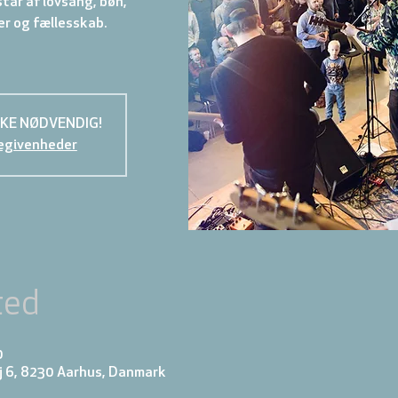
år af lovsang, bøn,
r og fællesskab.
KKE NØDVENDIG!
egivenheder
ted
0
j 6, 8230 Aarhus, Danmark