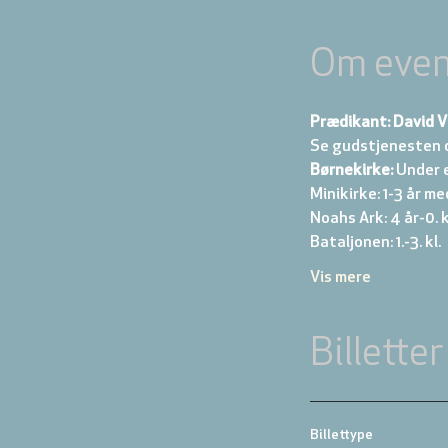
Om even
Prædikant: David V
Se gudstjenesten 
Børnekirke:
 Under 
Minikirke: 1-3 år me
Noahs Ark: 4 år-0. kl
Bataljonen: 1.-3. kl. 
Vis mere
Billetter
Billettype