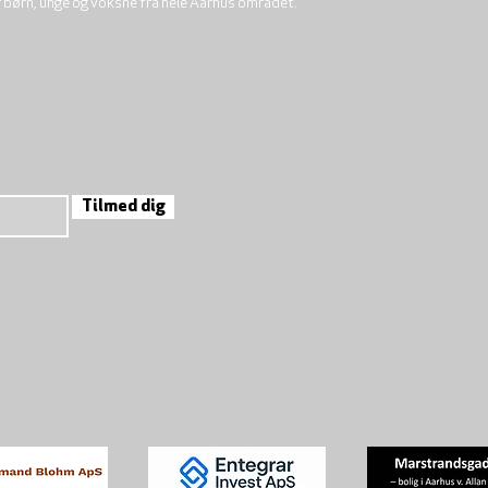
r børn, unge og voksne fra hele Aarhus området.
Tilmed dig