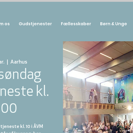
m os
Gudstjenester
Fællesskaber
Børn & Unge
r.
  |  
Aarhus
søndag
neste kl.
:00
jeneste kl. 10 i ÅVM