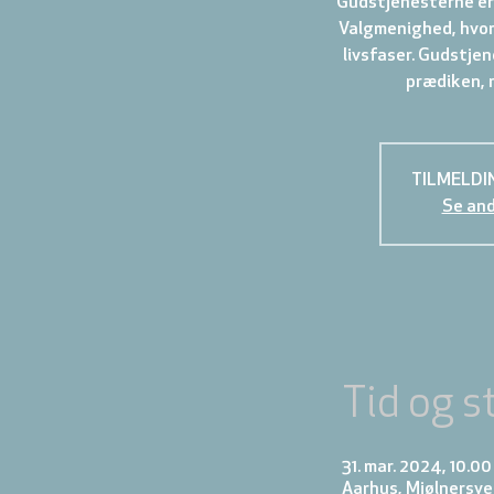
Gudstjenesterne er 
Valgmenighed, hvor 
livsfaser. Gudstjen
TILMELDI
Se an
Tid og s
31. mar. 2024, 10.00
Aarhus, Mjølnersve