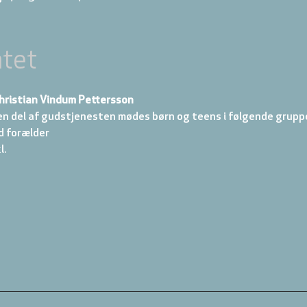
tet
hristian Vindum Pettersson
en del af gudstjenesten mødes børn og teens i følgende gruppe
d forælder 
. 