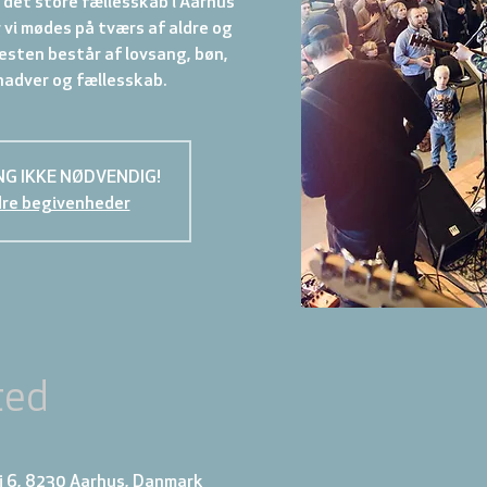
det store fællesskab i Aarhus
vi mødes på tværs af aldre og
esten består af lovsang, bøn,
NG IKKE NØDVENDIG!
dre begivenheder
ted
j 6, 8230 Aarhus, Danmark