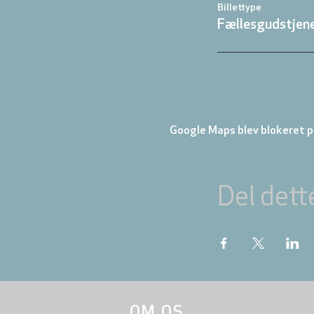
Billettype
Fællesgudstjene
Google Maps blev blokeret på
Del dett
OM OS