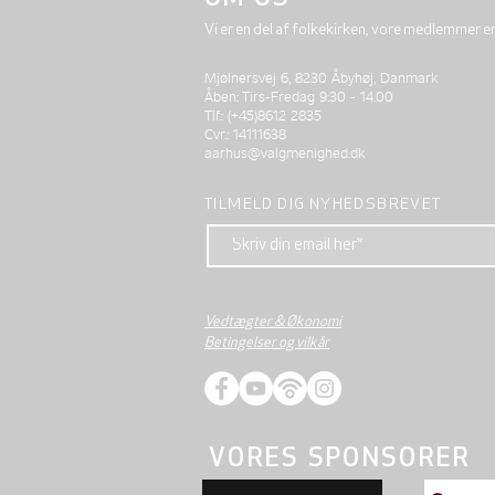
Vi er en del af folkekirken, vore medlemmer e
Mjølnersvej 6, 8230 Åbyhøj, Danmark
Åben: Tirs-Fredag 9:30 - 14.00
Tlf.: (+45)8612 2835
Cvr.: 14111638
aarhus@valgmenighed.dk
TILMELD DIG NYHEDSBREVET
Vedtægter & Økonomi
Betingelser og vilkår
VORES SPONSORER