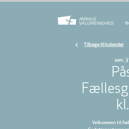
O
Tilbage til kalender
søn. 3
På
Fællesg
kl
Velkommen til fæl