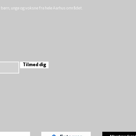
r børn, unge og voksne fra hele Aarhus området.
Tilmed dig