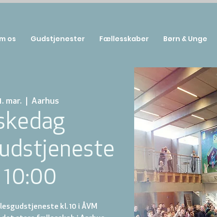
m os
Gudstjenester
Fællesskaber
Børn & Unge
1. mar.
  |  
Aarhus
skedag
udstjeneste
. 10:00
lesgudstjeneste kl. 10 i ÅVM